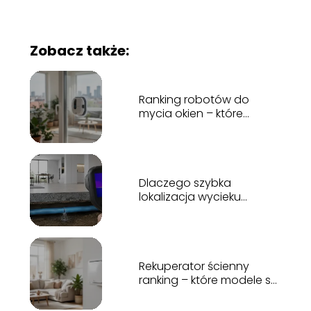
Zobacz także:
Ranking robotów do
mycia okien – które
modele warto kupić?
Dlaczego szybka
lokalizacja wycieku
pozwala uniknąć
kosztownego remontu?
Rekuperator ścienny
ranking – które modele są
najlepsze?