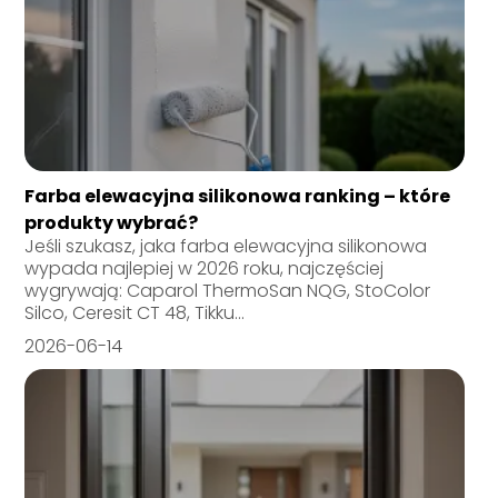
Farba elewacyjna silikonowa ranking – które
produkty wybrać?
Jeśli szukasz, jaka farba elewacyjna silikonowa
wypada najlepiej w 2026 roku, najczęściej
wygrywają: Caparol ThermoSan NQG, StoColor
Silco, Ceresit CT 48, Tikku...
2026-06-14