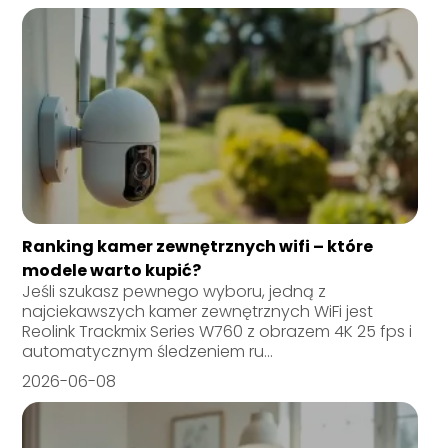
Ranking kamer zewnętrznych wifi – które
modele warto kupić?
Jeśli szukasz pewnego wyboru, jedną z
najciekawszych kamer zewnętrznych WiFi jest
Reolink Trackmix Series W760 z obrazem 4K 25 fps i
automatycznym śledzeniem ru...
2026-06-08