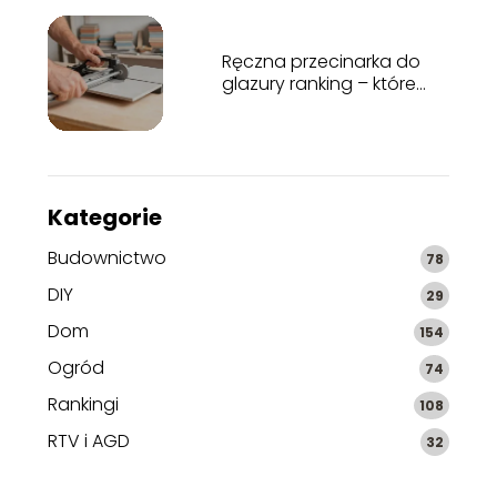
Ręczna przecinarka do
glazury ranking – które
modele wybrać?
Kategorie
Budownictwo
78
DIY
29
Dom
154
Ogród
74
Rankingi
108
RTV i AGD
32