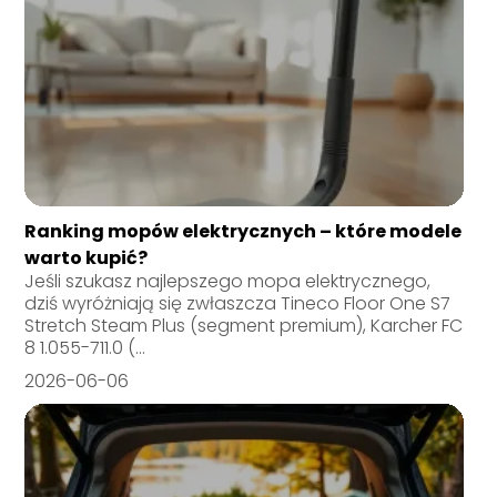
Ranking mopów elektrycznych – które modele
warto kupić?
Jeśli szukasz najlepszego mopa elektrycznego,
dziś wyróżniają się zwłaszcza Tineco Floor One S7
Stretch Steam Plus (segment premium), Karcher FC
8 1.055-711.0 (...
2026-06-06