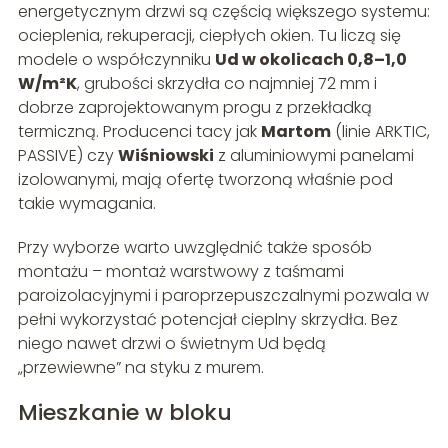
energetycznym drzwi są częścią większego systemu:
ocieplenia, rekuperacji, ciepłych okien. Tu liczą się
modele o współczynniku
Ud w okolicach 0,8–1,0
W/m²K
, grubości skrzydła co najmniej 72 mm i
dobrze zaprojektowanym progu z przekładką
termiczną. Producenci tacy jak
Martom
(linie ARKTIC,
PASSIVE) czy
Wiśniowski
z aluminiowymi panelami
izolowanymi, mają ofertę tworzoną właśnie pod
takie wymagania.
Przy wyborze warto uwzględnić także sposób
montażu – montaż warstwowy z taśmami
paroizolacyjnymi i paroprzepuszczalnymi pozwala w
pełni wykorzystać potencjał cieplny skrzydła. Bez
niego nawet drzwi o świetnym Ud będą
„przewiewne” na styku z murem.
Mieszkanie w bloku