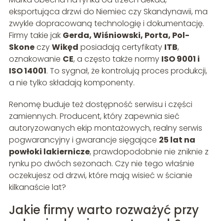
eksportująca drzwi do Niemiec czy Skandynawii, ma
zwykle dopracowaną technologię i dokumentację.
Firmy takie jak
Gerda, Wiśniowski, Porta, Pol-
Skone
czy
Wikęd
posiadają certyfikaty
ITB
,
oznakowanie
CE
, a często także normy
ISO 9001 i
ISO 14001
. To sygnał, że kontrolują proces produkcji,
a nie tylko składają komponenty.
Renomę buduje też dostępność serwisu i części
zamiennych. Producent, który zapewnia sieć
autoryzowanych ekip montażowych, realny serwis
pogwarancyjny i gwarancje sięgające
25 lat na
powłoki lakiernicze
, prawdopodobnie nie zniknie z
rynku po dwóch sezonach. Czy nie tego właśnie
oczekujesz od drzwi, które mają wisieć w ścianie
kilkanaście lat?
Jakie firmy warto rozważyć przy