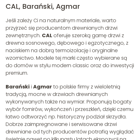
CAL, Barański, Agmar
Jeśli zależy Ci na naturalnym materiale, warto
przyjrzeć się producentom drewnianych drzwi
zewnętrznych.
CAL
oferuje szeroką gamę drzwi z
drewna sosnowego, dębowego i egzotycznego, z
naciskiem na dobrą termoizolację i oryginalne
wzornictwo. Modele tej marki często wybierane są
do domów w stylu modern classic oraz do inwestycji
premium.
Barański
i
Agmar
to polskie firmy z wieloletnią
tradycją, mocne w drzwiach drewnianych
wykonywanych także na wymiar. Proponują bogaty
wybór fornirów, wykończeń i przeszkleń, dzięki czemu
łatwo odtworzyć np. historyczny podział skrzydła.
Dobrze zaimpregnowane i serwisowane drzwi
drewniane od tych producentów potrafią wyglądać
świetnie nawet po kilkunastu latach ekspozycji na