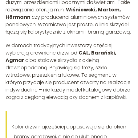
dużymi przeszkleniami i bocznymi doświetlami. Takie
rozwiązania oferują m.in.
Wiśniowski, Martom,
Hörmann
czy producenci aluminiowych systemów
panelowych. Wzornictwo jest proste, a linie skrzydeł
łączą się kolorystycznie z oknami i bramą garażową.
W domach tradycyjnych inwestorzy częściej
wybierają drewniane drzwi od
CAL, Barański,
Agmar
albo stalowe skrzydła z okleiną
drewnopodobną. Pojawiają się frezy, szkło
witrażowe, przeszklenia łukowe. To segment, w
którym przydaje się producent otwarty na realizacje
indywidualne – nie każdy model katalogowy dobrze
zagra z ceglaną elewacją czy dachem z karpiówki.
Kolor drzwi najczęściej dopasowuje się do okien
i bramy garażowej, a nie do ulubionego