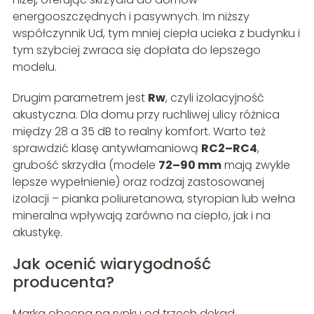
energooszczędnych i pasywnych. Im niższy
współczynnik Ud, tym mniej ciepła ucieka z budynku i
tym szybciej zwraca się dopłata do lepszego
modelu.
Drugim parametrem jest
Rw
, czyli izolacyjność
akustyczna. Dla domu przy ruchliwej ulicy różnica
między 28 a 35 dB to realny komfort. Warto też
sprawdzić klasę antywłamaniową
RC2–RC4
,
grubość skrzydła (modele
72–90 mm
mają zwykle
lepsze wypełnienie) oraz rodzaj zastosowanej
izolacji – pianka poliuretanowa, styropian lub wełna
mineralna wpływają zarówno na ciepło, jak i na
akustykę.
Jak ocenić wiarygodność
producenta?
Marka obecna na rynku od trzech dekad,