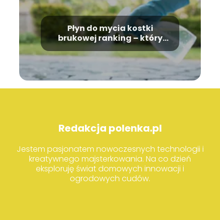
Płyn do mycia kostki
brukowej ranking – który
wybrać?
Redakcja polenka.pl
Jestem pasjonatem nowoczesnych technologii i
kreatywnego majsterkowania. Na co dzień
eksploruję świat domowych innowacji i
ogrodowych cudów.