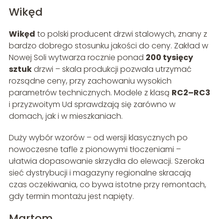
Wikęd
Wikęd
to polski producent drzwi stalowych, znany z
bardzo dobrego stosunku jakości do ceny. Zakład w
Nowej Soli wytwarza rocznie ponad
200 tysięcy
sztuk
drzwi – skala produkcji pozwala utrzymać
rozsądne ceny, przy zachowaniu wysokich
parametrów technicznych. Modele z klasą
RC2–RC3
i przyzwoitym Ud sprawdzają się zarówno w
domach, jak i w mieszkaniach.
Duży wybór wzorów – od wersji klasycznych po
nowoczesne tafle z pionowymi tłoczeniami –
ułatwia dopasowanie skrzydła do elewacji. Szeroka
sieć dystrybucji i magazyny regionalne skracają
czas oczekiwania, co bywa istotne przy remontach,
gdy termin montażu jest napięty.
Martom