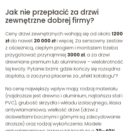
Jak nie przepłacić za drzwi
zewnętrzne dobrej firmy?
Ceny drzwi zewnętrznych wahają się od około
1200
zł
do nawet
20 000 zł
i więcej. Za sensowny zestaw
z ościeżnicą, ciepłym progiem i montażem trzeba
przygotować przynajmniej
3000 zł
, a za drzwi
drewniane premium lub aluminiowe – wielokrotność
tej kwoty. Pytanie brzmi: gdzie kończy się rozsądna
dopłata, a zaczyna płacenie za „efekt katalogu”?
Na cenę największy wpływ mają: rodzaj materiału
(najdroższe jest drewno i aluminium, najtańsza stal i
PVC), grubość skrzydła i wkładu izolacyjnego, klasa
antywłamaniowa, wielkość drzwi (drzwi z
doświetlami bocznymi i górnymi są zdecydowanie
droższe) oraz rodzaj wykończenia. Modele
antywłamaniowe zazwyczaj kosztują o
30–40%