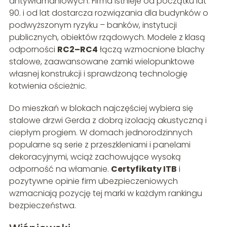
antywłamaniowych. Firma istnieje od początku lat
90. i od lat dostarcza rozwiązania dla budynków o
podwyższonym ryzyku – banków, instytucji
publicznych, obiektów rządowych. Modele z klasą
odporności
RC2–RC4
łączą wzmocnione blachy
stalowe, zaawansowane zamki wielopunktowe
własnej konstrukcji i sprawdzoną technologię
kotwienia ościeżnic.
Do mieszkań w blokach najczęściej wybiera się
stalowe drzwi Gerda z dobrą izolacją akustyczną i
ciepłym progiem. W domach jednorodzinnych
popularne są serie z przeszkleniami i panelami
dekoracyjnymi, wciąż zachowujące wysoką
odporność na włamanie.
Certyfikaty ITB
i
pozytywne opinie firm ubezpieczeniowych
wzmacniają pozycję tej marki w każdym rankingu
bezpieczeństwa.