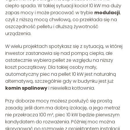
ciepło spada. W takiej sytuacji kocioł 10 kW ma duży
zapas mocy i może pracować w trybie
modulacji
,
czyli z niższą mocą chwilową, co przekłada się na
oszczędność pelletu i dłuższą żywotność
urządzenia.
W wielu projektach spotykasz się z sytuacją, w której
inwestor zastanawia się nad pompą ciepła, ale
ostatecznie wybiera pellet ze względu na niższy
koszt początkowy. Dla takiej osoby mały,
automatyczny piec na pellet 10 kW jest naturalną
alternatywą, szczególnie gdy w budynku jest już
komin spalinowy
i niewielka kotłownia.
Przy doborze mocy możesz posłużyć się prostą
zasadą: jeśli dom ma dobrą izolację, a jego metraż
nie przekracza 100 m², piec 10 kW będzie pierwszym
kandydatem do rozważenia. Później moc można
skorygować po rozmowie z projektantem instalacji