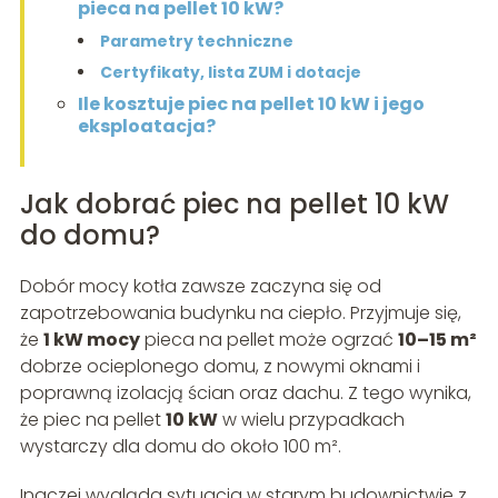
pieca na pellet 10 kW?
Parametry techniczne
Certyfikaty, lista ZUM i dotacje
Ile kosztuje piec na pellet 10 kW i jego
eksploatacja?
Jak dobrać piec na pellet 10 kW
do domu?
Dobór mocy kotła zawsze zaczyna się od
zapotrzebowania budynku na ciepło. Przyjmuje się,
że
1 kW mocy
pieca na pellet może ogrzać
10–15 m²
dobrze ocieplonego domu, z nowymi oknami i
poprawną izolacją ścian oraz dachu. Z tego wynika,
że piec na pellet
10 kW
w wielu przypadkach
wystarczy dla domu do około 100 m².
Inaczej wygląda sytuacja w starym budownictwie z