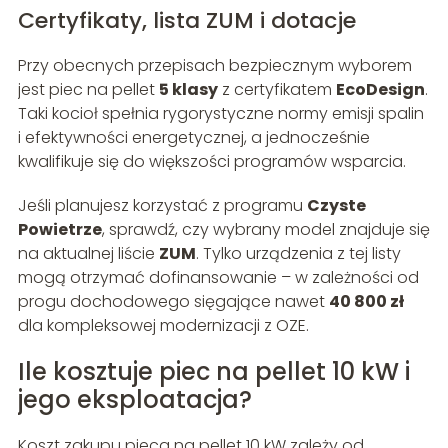
Certyfikaty, lista ZUM i dotacje
Przy obecnych przepisach bezpiecznym wyborem
jest piec na pellet
5 klasy
z certyfikatem
EcoDesign
.
Taki kocioł spełnia rygorystyczne normy emisji spalin
i efektywności energetycznej, a jednocześnie
kwalifikuje się do większości programów wsparcia.
Jeśli planujesz korzystać z programu
Czyste
Powietrze
, sprawdź, czy wybrany model znajduje się
na aktualnej liście
ZUM
. Tylko urządzenia z tej listy
mogą otrzymać dofinansowanie – w zależności od
progu dochodowego sięgające nawet
40 800 zł
dla kompleksowej modernizacji z OZE.
Ile kosztuje piec na pellet 10 kW i
jego eksploatacja?
Koszt zakupu pieca na pellet 10 kW zależy od