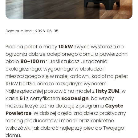
Data publikacji: 2026-06-05
Piec na pellet o mocy
10 kW
zwykle wystarcza do
ogrzania dobrze ocieplonego domu o powierzchni
około
80–100 m²
. Jeśli szukasz urządzenia
ekologicznego, wygodnego w obsłudze i
mieszczącego się w małej kotłowni, kocioł na pellet
10 kW będzie bardzo rozsądnym wyborem.
Najbezpieczniej postawić na model z
listy ZUM
, w
klasie
5
i z certyfikatem
EcoDesign
, bo wtedy
możesz liczyć też na dotację z programu
Czyste
Powietrze
. W dalszej części znajdziesz praktyczny
ranking producentów i modeli oraz konkretne
wskazówki, jak dobrać najlepszy piec do Twojego
domu.