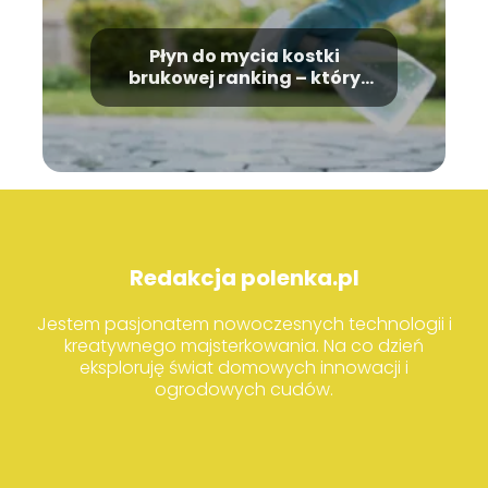
Płyn do mycia kostki
brukowej ranking – który
wybrać?
Redakcja polenka.pl
Jestem pasjonatem nowoczesnych technologii i
kreatywnego majsterkowania. Na co dzień
eksploruję świat domowych innowacji i
ogrodowych cudów.