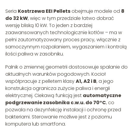
Seria
Kostrzewa EEI Pellets
obejmuje modele od
8
do 32 kW
, więc w tym przedziale łatwo dobrać
wersję bliską 10 kW. To jeden z bardziej
zaawansowanych technologicznie kotłów – ma w
pełni zautomatyzowany proces pracy, włącznie z
samoczynnym rozpalaniem, wygaszaniem i kontrolą
ilości paliwa w zasobniku.
Palnik o zmiennej geometrii dostosowuje spalanie do
aktualnych warunków pogodowych. Kocioł
współpracuje z pelletem klasy
A1, A2 i B
, a jego
konstrukcja ogranicza zużycie paliwa i energii
elektrycznej. Ciekawą funkcją jest
automatyczne
podgrzewanie zasobnika c.w.u. do 70°C
, co
pozwala na dezynfekcję instalacji i ochronę przed
bakteriami. Sterowanie możliwe jest z poziomu
komputera lub smartfona.