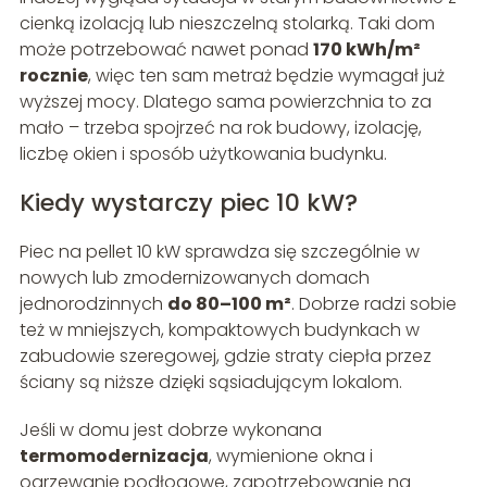
cienką izolacją lub nieszczelną stolarką. Taki dom
może potrzebować nawet ponad
170 kWh/m²
rocznie
, więc ten sam metraż będzie wymagał już
wyższej mocy. Dlatego sama powierzchnia to za
mało – trzeba spojrzeć na rok budowy, izolację,
liczbę okien i sposób użytkowania budynku.
Kiedy wystarczy piec 10 kW?
Piec na pellet 10 kW sprawdza się szczególnie w
nowych lub zmodernizowanych domach
jednorodzinnych
do 80–100 m²
. Dobrze radzi sobie
też w mniejszych, kompaktowych budynkach w
zabudowie szeregowej, gdzie straty ciepła przez
ściany są niższe dzięki sąsiadującym lokalom.
Jeśli w domu jest dobrze wykonana
termomodernizacja
, wymienione okna i
ogrzewanie podłogowe, zapotrzebowanie na