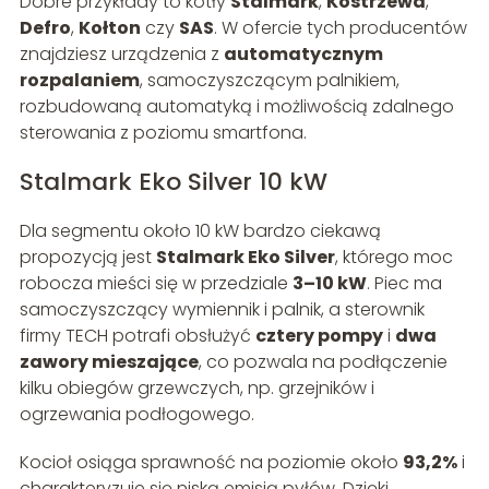
Dobre przykłady to kotły
Stalmark
,
Kostrzewa
,
Defro
,
Kołton
czy
SAS
. W ofercie tych producentów
znajdziesz urządzenia z
automatycznym
rozpalaniem
, samoczyszczącym palnikiem,
rozbudowaną automatyką i możliwością zdalnego
sterowania z poziomu smartfona.
Stalmark Eko Silver 10 kW
Dla segmentu około 10 kW bardzo ciekawą
propozycją jest
Stalmark Eko Silver
, którego moc
robocza mieści się w przedziale
3–10 kW
. Piec ma
samoczyszczący wymiennik i palnik, a sterownik
firmy TECH potrafi obsłużyć
cztery pompy
i
dwa
zawory mieszające
, co pozwala na podłączenie
kilku obiegów grzewczych, np. grzejników i
ogrzewania podłogowego.
Kocioł osiąga sprawność na poziomie około
93,2%
i
charakteryzuje się niską emisją pyłów. Dzięki