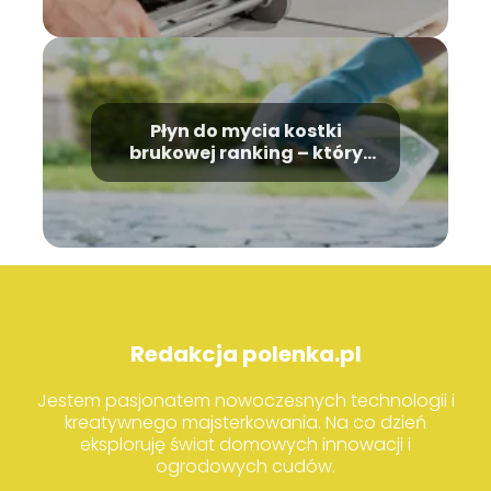
Płyn do mycia kostki
brukowej ranking – który
wybrać?
Redakcja polenka.pl
Jestem pasjonatem nowoczesnych technologii i
kreatywnego majsterkowania. Na co dzień
eksploruję świat domowych innowacji i
ogrodowych cudów.