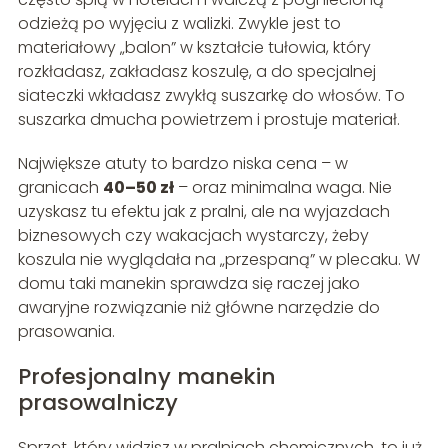
odzieżą po wyjęciu z walizki. Zwykle jest to
materiałowy „balon” w kształcie tułowia, który
rozkładasz, zakładasz koszulę, a do specjalnej
siateczki wkładasz zwykłą suszarkę do włosów. To
suszarka dmucha powietrzem i prostuje materiał.
Największe atuty to bardzo niska cena – w
granicach
40–50 zł
– oraz minimalna waga. Nie
uzyskasz tu efektu jak z pralni, ale na wyjazdach
biznesowych czy wakacjach wystarczy, żeby
koszula nie wyglądała na „przespaną” w plecaku. W
domu taki manekin sprawdza się raczej jako
awaryjne rozwiązanie niż główne narzędzie do
prasowania.
Profesjonalny manekin
prasowalniczy
Sprzęt, który widzisz w pralniach chemicznych, to już