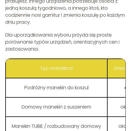
prasujesz. Innego urządzenia potrzebuje osoba z
jedną koszulą tygodniowo, a innego ktoś, kto
codziennie nosi garnitur i zmienia koszulę po każdym
dniu pracy.
Dla uporządkowania wyboru przyda się proste
porównanie typów urządzeń, orientacyjnych cen i
zastosowania:
Typ manekina
Orient
Podróżny manekin do koszul
40
Domowy manekin z suszeniem
oko
Manekin TUBIE / rozbudowany domowy
okoł