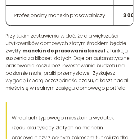
Profesjonalny manekin prasowalniczy
3 000
Przy takim zestawieniu widać, że dla większości
użytkowników domowych złotym środkiem będzie
zwykły
manekin do prasowania koszul
z funkcją
suszenia za kilkaset złotych. Daje on automatyczne
prasowanie koszul bez inwestowania budżetu na
poziomie małej pralki przemysłowej. Zyskujesz
wygodę i sporą oszczędność czasu, a koszt nadal
mieści się w realnym zasięgu domowego portfela.
W realiach typowego mieszkania wydatek
rzędu kilku tysięcy złotych na manekin
prasowalniczy z pełnym zakresem funkcji rzadko