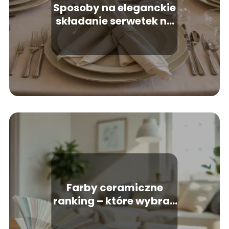
Sposoby na eleganckie
składanie serwetek na
każdą okazję
Farby ceramiczne
ranking – które wybrać
do mieszkania?