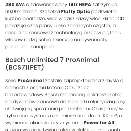
280 AW
, a zaawansowany
filtr HEPA
zatrzymuje
99,99% drobin. Szczotka
Fluffy Optic
podświetla
kurz na podłodze, więc widzisz każdy włos. Ekran LCD
pokazuje czas pracy i ilość zebranych cząstek, a
specjalne końcówki z technologią przeciw plątaniu
włosów radzą sobie z sierścią na dywanach,
panelach i kanapach.
Bosch Unlimited 7 ProAnimal
(BCS711PET)
Seria
ProAnimal
została zaprojektowana z myślą o
domach z psami i kotami. Odkurzacz
bezprzewodowy Bosch ma mocną elektroszczotkę
do dywanów, końcówki do tapicerki i elastyczną rurę
ułatwiającą sprzątanie pod meblami. Czas pracy w
trybie eco wystarcza na mieszkanie do ok. 100 m², a
wymienne akumulatory z systemu
Power for All
można wykorzystywać także w elektronarzędziach