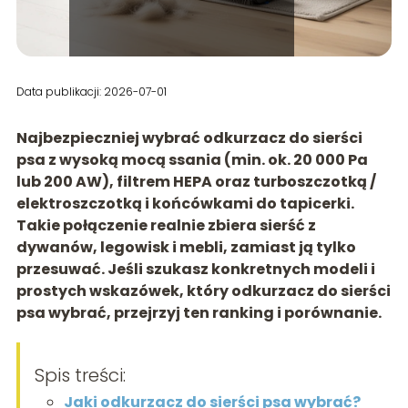
Data publikacji: 2026-07-01
Najbezpieczniej wybrać odkurzacz do sierści
psa z wysoką mocą ssania (min. ok.
20 000 Pa
lub
200 AW
),
filtrem HEPA
oraz
turboszczotką /
elektroszczotką
i końcówkami do tapicerki.
Takie połączenie realnie zbiera sierść z
dywanów, legowisk i mebli, zamiast ją tylko
przesuwać. Jeśli szukasz konkretnych modeli i
prostych wskazówek, który odkurzacz do sierści
psa wybrać, przejrzyj ten ranking i porównanie.
Spis treści:
Jaki odkurzacz do sierści psa wybrać?