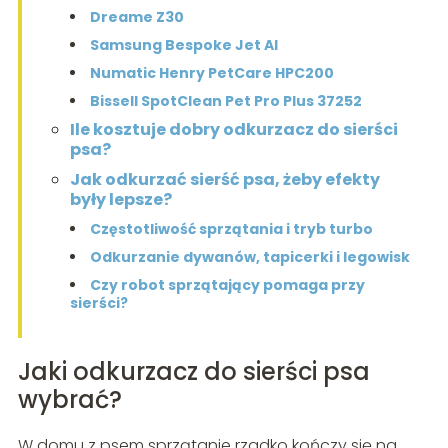
Dreame Z30
Samsung Bespoke Jet AI
Numatic Henry PetCare HPC200
Bissell SpotClean Pet Pro Plus 37252
Ile kosztuje dobry odkurzacz do sierści
psa?
Jak odkurzać sierść psa, żeby efekty
były lepsze?
Częstotliwość sprzątania i tryb turbo
Odkurzanie dywanów, tapicerki i legowisk
Czy robot sprzątający pomaga przy
sierści?
Jaki odkurzacz do sierści psa
wybrać?
W domu z psem sprzątanie rzadko kończy się na