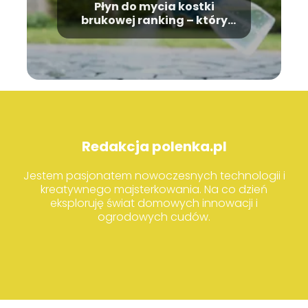
Płyn do mycia kostki
brukowej ranking – który
wybrać?
Redakcja polenka.pl
Jestem pasjonatem nowoczesnych technologii i
kreatywnego majsterkowania. Na co dzień
eksploruję świat domowych innowacji i
ogrodowych cudów.