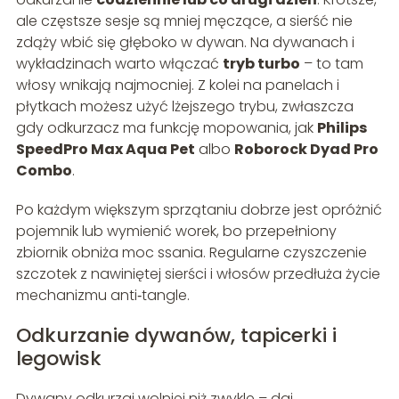
ale częstsze sesje są mniej męczące, a sierść nie
zdąży wbić się głęboko w dywan. Na dywanach i
wykładzinach warto włączać
tryb turbo
– to tam
włosy wnikają najmocniej. Z kolei na panelach i
płytkach możesz użyć lżejszego trybu, zwłaszcza
gdy odkurzacz ma funkcję mopowania, jak
Philips
SpeedPro Max Aqua Pet
albo
Roborock Dyad Pro
Combo
.
Po każdym większym sprzątaniu dobrze jest opróżnić
pojemnik lub wymienić worek, bo przepełniony
zbiornik obniża moc ssania. Regularne czyszczenie
szczotek z nawiniętej sierści i włosów przedłuża życie
mechanizmu anti‑tangle.
Odkurzanie dywanów, tapicerki i
legowisk
Dywany odkurzaj wolniej niż zwykle – daj