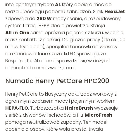
inteligentnym trybem
AI
, który dobiera moc do
rodzaju podłogi i poziomu zabrudzeń. Silnik
HexaJet
zapewnia do
280 W
mocy ssania, a rozbudowany
system filtracji HEPA dba o powietrze. Stacja
All‑in‑One
sama opróżnia pojemnik z kurzu, więc nie
masz kontaktu z sierścią. Długi czas pracy (do ok. 100
min w trybie eco), specjalne końcówki do włosów
oraz podświetlane szczotki LED sprawiają, że
Bespoke Jet AI dobrze sprawdza się w dużych
domach z kilkoma zwierzętami.
Numatic Henry PetCare HPC200
Henry PetCare to klasyczny odkurzacz workowy z
ogromnym zapasem mocy i pojemnym workiem
HEPA‑FLO
. Turboszczotka
HairoBrush
wyczesuje
sierść z dywanów i schodów, a filtr
MicroFresh
pomaga neutralizować zapachy. Ten model
doceniają osoby, które wolą prostą, trwałą