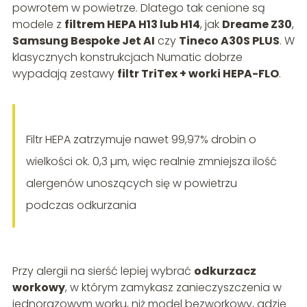
powrotem w powietrze. Dlatego tak cenione są
modele z
filtrem HEPA H13 lub H14
, jak
Dreame Z30
,
Samsung Bespoke Jet AI
czy
Tineco A30S PLUS
. W
klasycznych konstrukcjach Numatic dobrze
wypadają zestawy
filtr TriTex + worki HEPA-FLO
.
Filtr HEPA zatrzymuje nawet 99,97% drobin o
wielkości ok. 0,3 µm, więc realnie zmniejsza ilość
alergenów unoszących się w powietrzu
podczas odkurzania
Przy alergii na sierść lepiej wybrać
odkurzacz
workowy
, w którym zamykasz zanieczyszczenia w
jednorazowym worku, niż model bezworkowy, gdzie