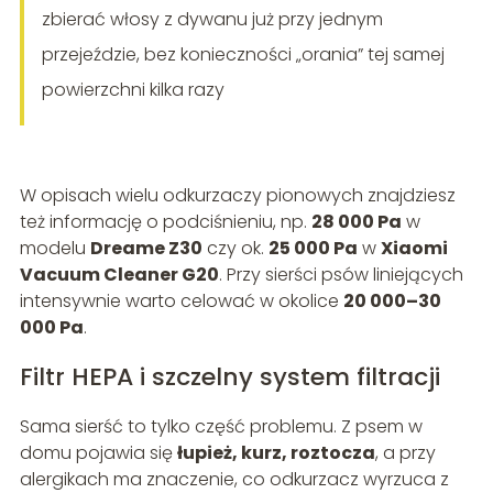
zbierać włosy z dywanu już przy jednym
przejeździe, bez konieczności „orania” tej samej
powierzchni kilka razy
W opisach wielu odkurzaczy pionowych znajdziesz
też informację o podciśnieniu, np.
28 000 Pa
w
modelu
Dreame Z30
czy ok.
25 000 Pa
w
Xiaomi
Vacuum Cleaner G20
. Przy sierści psów liniejących
intensywnie warto celować w okolice
20 000–30
000 Pa
.
Filtr HEPA i szczelny system filtracji
Sama sierść to tylko część problemu. Z psem w
domu pojawia się
łupież, kurz, roztocza
, a przy
alergikach ma znaczenie, co odkurzacz wyrzuca z