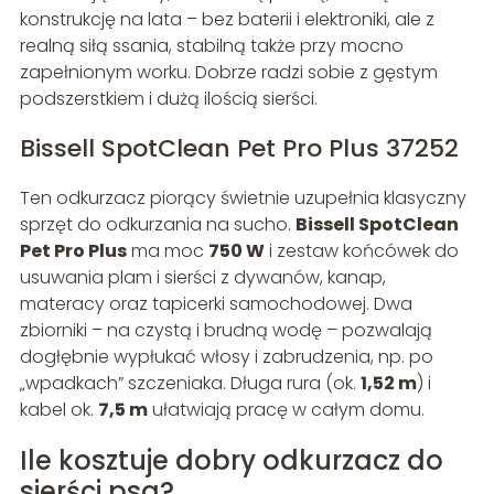
konstrukcję na lata – bez baterii i elektroniki, ale z
realną siłą ssania, stabilną także przy mocno
zapełnionym worku. Dobrze radzi sobie z gęstym
podszerstkiem i dużą ilością sierści.
Bissell SpotClean Pet Pro Plus 37252
Ten odkurzacz piorący świetnie uzupełnia klasyczny
sprzęt do odkurzania na sucho.
Bissell SpotClean
Pet Pro Plus
ma moc
750 W
i zestaw końcówek do
usuwania plam i sierści z dywanów, kanap,
materacy oraz tapicerki samochodowej. Dwa
zbiorniki – na czystą i brudną wodę – pozwalają
dogłębnie wypłukać włosy i zabrudzenia, np. po
„wpadkach” szczeniaka. Długa rura (ok.
1,52 m
) i
kabel ok.
7,5 m
ułatwiają pracę w całym domu.
Ile kosztuje dobry odkurzacz do
sierści psa?