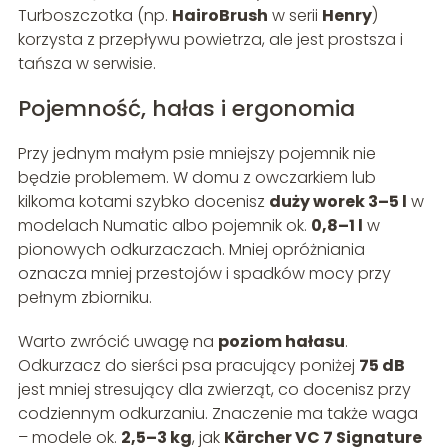
Turboszczotka (np.
HairoBrush
w serii
Henry
)
korzysta z przepływu powietrza, ale jest prostsza i
tańsza w serwisie.
Pojemność, hałas i ergonomia
Przy jednym małym psie mniejszy pojemnik nie
będzie problemem. W domu z owczarkiem lub
kilkoma kotami szybko docenisz
duży worek 3–5 l
w
modelach Numatic albo pojemnik ok.
0,8–1 l
w
pionowych odkurzaczach. Mniej opróżniania
oznacza mniej przestojów i spadków mocy przy
pełnym zbiorniku.
Warto zwrócić uwagę na
poziom hałasu
.
Odkurzacz do sierści psa pracujący poniżej
75 dB
jest mniej stresujący dla zwierząt, co docenisz przy
codziennym odkurzaniu. Znaczenie ma także waga
– modele ok.
2,5–3 kg
, jak
Kärcher VC 7 Signature