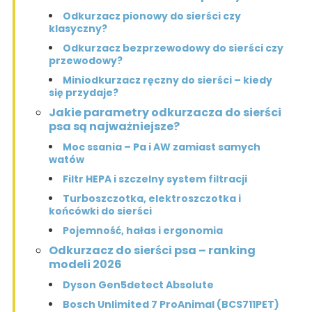
Odkurzacz pionowy do sierści czy
klasyczny?
Odkurzacz bezprzewodowy do sierści czy
przewodowy?
Miniodkurzacz ręczny do sierści – kiedy
się przydaje?
Jakie parametry odkurzacza do sierści
psa są najważniejsze?
Moc ssania – Pa i AW zamiast samych
watów
Filtr HEPA i szczelny system filtracji
Turboszczotka, elektroszczotka i
końcówki do sierści
Pojemność, hałas i ergonomia
Odkurzacz do sierści psa – ranking
modeli 2026
Dyson Gen5detect Absolute
Bosch Unlimited 7 ProAnimal (BCS711PET)