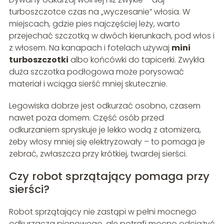
turboszczotce czas na „wyczesanie” włosia. W
miejscach, gdzie pies najczęściej leży, warto
przejechać szczotką w dwóch kierunkach, pod włos i
z włosem. Na kanapach i fotelach używaj
mini
turboszczotki
albo końcówki do tapicerki. Zwykła
duża szczotka podłogowa może porysować
materiał i wciąga sierść mniej skutecznie.
Legowiska dobrze jest odkurzać osobno, czasem
nawet poza domem. Część osób przed
odkurzaniem spryskuje je lekko wodą z atomizera,
żeby włosy mniej się elektryzowały – to pomaga je
zebrać, zwłaszcza przy krótkiej, twardej sierści.
Czy robot sprzątający pomaga przy
sierści?
Robot sprzątający nie zastąpi w pełni mocnego
odkurzacza pionowego, ale potrafi mocno odciążyć