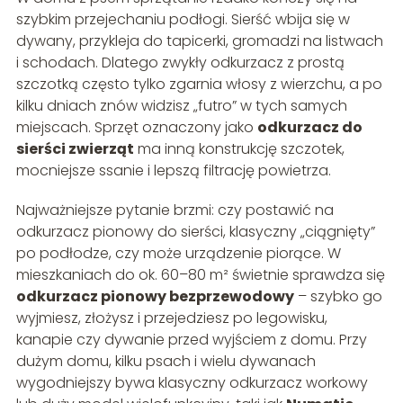
szybkim przejechaniu podłogi. Sierść wbija się w
dywany, przykleja do tapicerki, gromadzi na listwach
i schodach. Dlatego zwykły odkurzacz z prostą
szczotką często tylko zgarnia włosy z wierzchu, a po
kilku dniach znów widzisz „futro” w tych samych
miejscach. Sprzęt oznaczony jako
odkurzacz do
sierści zwierząt
ma inną konstrukcję szczotek,
mocniejsze ssanie i lepszą filtrację powietrza.
Najważniejsze pytanie brzmi: czy postawić na
odkurzacz pionowy do sierści, klasyczny „ciągnięty”
po podłodze, czy może urządzenie piorące. W
mieszkaniach do ok. 60–80 m² świetnie sprawdza się
odkurzacz pionowy bezprzewodowy
– szybko go
wyjmiesz, złożysz i przejedziesz po legowisku,
kanapie czy dywanie przed wyjściem z domu. Przy
dużym domu, kilku psach i wielu dywanach
wygodniejszy bywa klasyczny odkurzacz workowy