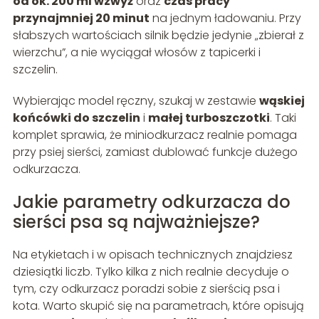
od ok. 200 ml wzwyż
oraz
czas pracy
przynajmniej 20 minut
na jednym ładowaniu. Przy
słabszych wartościach silnik będzie jedynie „zbierał z
wierzchu”, a nie wyciągał włosów z tapicerki i
szczelin.
Wybierając model ręczny, szukaj w zestawie
wąskiej
końcówki do szczelin
i
małej turboszczotki
. Taki
komplet sprawia, że miniodkurzacz realnie pomaga
przy psiej sierści, zamiast dublować funkcje dużego
odkurzacza.
Jakie parametry odkurzacza do
sierści psa są najważniejsze?
Na etykietach i w opisach technicznych znajdziesz
dziesiątki liczb. Tylko kilka z nich realnie decyduje o
tym, czy odkurzacz poradzi sobie z sierścią psa i
kota. Warto skupić się na parametrach, które opisują