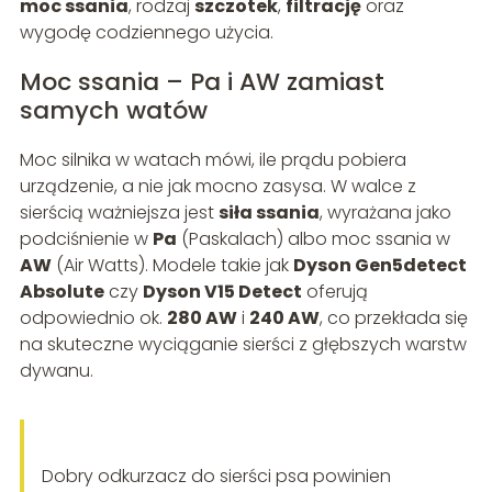
moc ssania
, rodzaj
szczotek
,
filtrację
oraz
wygodę codziennego użycia.
Moc ssania – Pa i AW zamiast
samych watów
Moc silnika w watach mówi, ile prądu pobiera
urządzenie, a nie jak mocno zasysa. W walce z
sierścią ważniejsza jest
siła ssania
, wyrażana jako
podciśnienie w
Pa
(Paskalach) albo moc ssania w
AW
(Air Watts). Modele takie jak
Dyson Gen5detect
Absolute
czy
Dyson V15 Detect
oferują
odpowiednio ok.
280 AW
i
240 AW
, co przekłada się
na skuteczne wyciąganie sierści z głębszych warstw
dywanu.
Dobry odkurzacz do sierści psa powinien