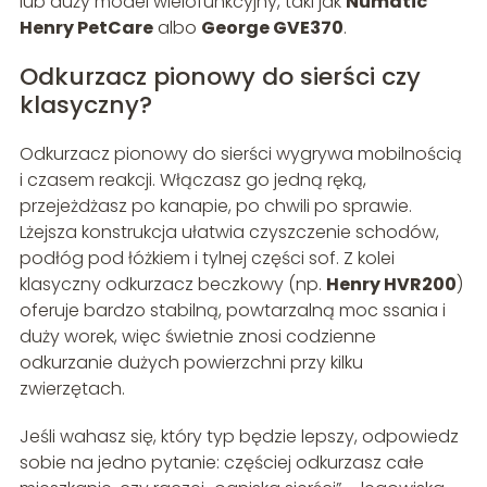
lub duży model wielofunkcyjny, taki jak
Numatic
Henry PetCare
albo
George GVE370
.
Odkurzacz pionowy do sierści czy
klasyczny?
Odkurzacz pionowy do sierści wygrywa mobilnością
i czasem reakcji. Włączasz go jedną ręką,
przejeżdżasz po kanapie, po chwili po sprawie.
Lżejsza konstrukcja ułatwia czyszczenie schodów,
podłóg pod łóżkiem i tylnej części sof. Z kolei
klasyczny odkurzacz beczkowy (np.
Henry HVR200
)
oferuje bardzo stabilną, powtarzalną moc ssania i
duży worek, więc świetnie znosi codzienne
odkurzanie dużych powierzchni przy kilku
zwierzętach.
Jeśli wahasz się, który typ będzie lepszy, odpowiedz
sobie na jedno pytanie: częściej odkurzasz całe