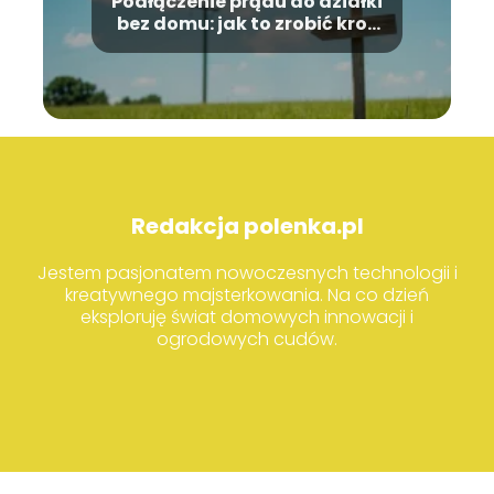
Podłączenie prądu do działki
bez domu: jak to zrobić krok
po kroku?
Redakcja polenka.pl
Jestem pasjonatem nowoczesnych technologii i
kreatywnego majsterkowania. Na co dzień
eksploruję świat domowych innowacji i
ogrodowych cudów.