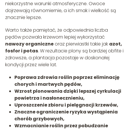
niekorzystne warunki atmosferyczne. Owoce
dojrzewają równomiernie, a ich smak i wielkość są
znacznie lepsze.
Warto także pamiętać, że odpowiednia liczba
pędów pozwala krzewom lepiej wykorzystać
nawozy organiczne
oraz pierwiastki takie jak
azot,
fosfor i potas
. W rezultacie plony są bardziej obfite i
zdrowsze, a plantacja pozostaje w doskonałej
kondycji przez wiele lat.
Poprawa zdrowia roślin poprzez eliminację
chorych i martwych pędów,
Wzrost plonowania dzięki lepszej cyrkulacji
powietrza i nasłonecznieniu,
Uproszczenie zbioru i pielęgnacji krzewów,
Znaczne ograniczenie ryzyka wystąpienia
chorób grzybowych,
Wzmacnianie roślin przez pobudzanie