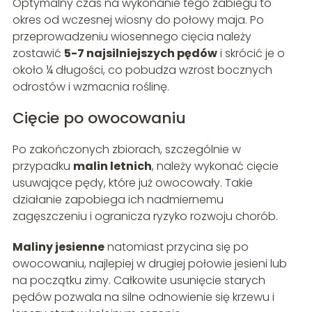
Optymalny czas na wykonanie tego zabiegu to
okres od wczesnej wiosny do połowy maja. Po
przeprowadzeniu wiosennego cięcia należy
zostawić
5-7 najsilniejszych pędów
i skrócić je o
około ¼ długości, co pobudza wzrost bocznych
odrostów i wzmacnia roślinę.
Cięcie po owocowaniu
Po zakończonych zbiorach, szczególnie w
przypadku
malin letnich
, należy wykonać cięcie
usuwające pędy, które już owocowały. Takie
działanie zapobiega ich nadmiernemu
zagęszczeniu i ogranicza ryzyko rozwoju chorób.
Maliny jesienne
natomiast przycina się po
owocowaniu, najlepiej w drugiej połowie jesieni lub
na początku zimy. Całkowite usunięcie starych
pędów pozwala na silne odnowienie się krzewu i