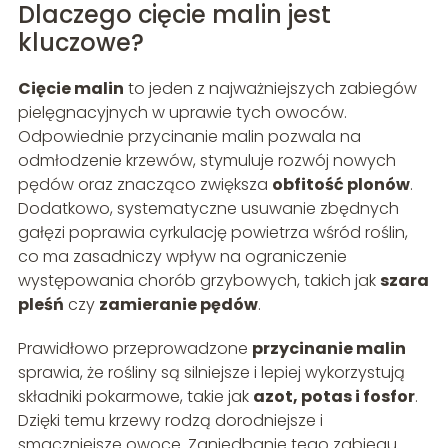
Dlaczego cięcie malin jest
kluczowe?
Cięcie malin
to jeden z najważniejszych zabiegów
pielęgnacyjnych w uprawie tych owoców.
Odpowiednie przycinanie malin pozwala na
odmłodzenie krzewów, stymuluje rozwój nowych
pędów oraz znacząco zwiększa
obfitość plonów
.
Dodatkowo, systematyczne usuwanie zbędnych
gałęzi poprawia cyrkulację powietrza wśród roślin,
co ma zasadniczy wpływ na ograniczenie
występowania chorób grzybowych, takich jak
szara
pleśń
czy
zamieranie pędów
.
Prawidłowo przeprowadzone
przycinanie malin
sprawia, że rośliny są silniejsze i lepiej wykorzystują
składniki pokarmowe, takie jak
azot, potas i fosfor
.
Dzięki temu krzewy rodzą dorodniejsze i
smaczniejsze owoce. Zaniedbanie tego zabiegu