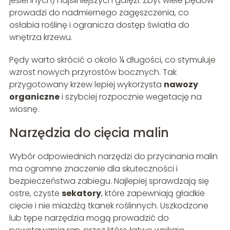
jesiennych) najsilniejszych gałęzi. Zbyt wiele pędów
prowadzi do nadmiernego zagęszczenia, co
osłabia roślinę i ogranicza dostęp światła do
wnętrza krzewu.
Pędy warto skrócić o około ¼ długości, co stymuluje
wzrost nowych przyrostów bocznych. Tak
przygotowany krzew lepiej wykorzysta
nawozy
organiczne
i szybciej rozpocznie wegetację na
wiosnę.
Narzędzia do cięcia malin
Wybór odpowiednich narzędzi do przycinania malin
ma ogromne znaczenie dla skuteczności i
bezpieczeństwa zabiegu. Najlepiej sprawdzają się
ostre, czyste
sekatory
, które zapewniają gładkie
cięcie i nie miażdżą tkanek roślinnych. Uszkodzone
lub tępe narzędzia mogą prowadzić do