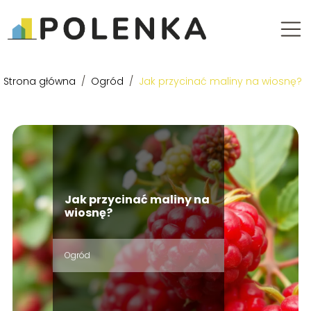
Strona główna
/
Ogród
/
Jak przycinać maliny na wiosnę?
Jak przycinać maliny na
wiosnę?
Ogród