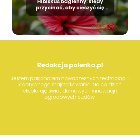
Hibiskus bagienny: kiedy
przycinać, aby cieszyć się
kwiatami?
Redakcja polenka.pl
Jestem pasjonatem nowoczesnych technologii i
kreatywnego majsterkowania. Na co dzień
eksploruję świat domowych innowacji i
ogrodowych cudów.