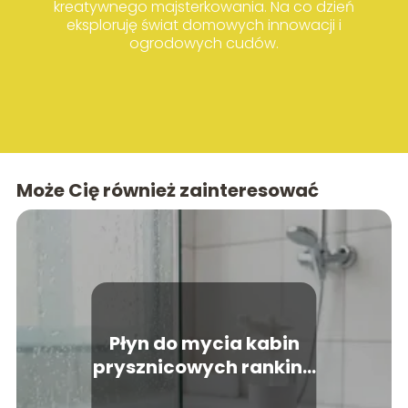
kreatywnego majsterkowania. Na co dzień
eksploruję świat domowych innowacji i
ogrodowych cudów.
Może Cię również zainteresować
Płyn do mycia kabin
prysznicowych ranking
– który wybrać?