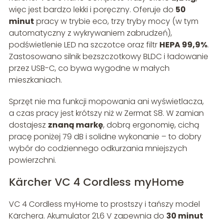
więc jest bardzo lekki i poręczny. Oferuje do
50
minut
pracy w trybie eco, trzy tryby mocy (w tym
automatyczny z wykrywaniem zabrudzeń),
podświetlenie LED na szczotce oraz filtr
HEPA 99,9%
.
Zastosowano silnik bezszczotkowy BLDC i ładowanie
przez USB-C, co bywa wygodne w małych
mieszkaniach.
Sprzęt nie ma funkcji mopowania ani wyświetlacza,
a czas pracy jest krótszy niż w Zermat S8. W zamian
dostajesz
znaną markę
, dobrą ergonomię, cichą
pracę poniżej 79 dB i solidne wykonanie – to dobry
wybór do codziennego odkurzania mniejszych
powierzchni.
Kärcher VC 4 Cordless myHome
VC 4 Cordless myHome to prostszy i tańszy model
Kärchera. Akumulator 21,6 V zapewnia do
30 minut