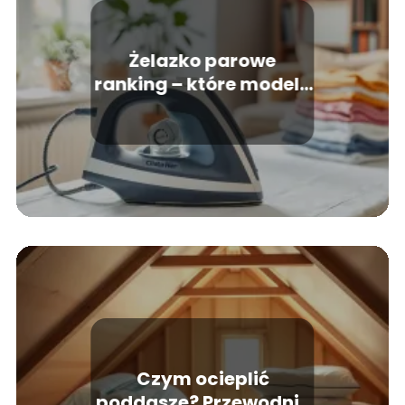
Żelazko parowe
ranking – które modele
warto kupić?
Czym ocieplić
poddasze? Przewodnik