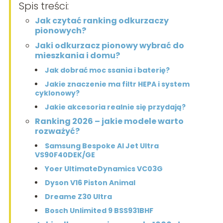
Spis treści:
Jak czytać ranking odkurzaczy
pionowych?
Jaki odkurzacz pionowy wybrać do
mieszkania i domu?
Jak dobrać moc ssania i baterię?
Jakie znaczenie ma filtr HEPA i system
cyklonowy?
Jakie akcesoria realnie się przydają?
Ranking 2026 – jakie modele warto
rozważyć?
Samsung Bespoke AI Jet Ultra
VS90F40DEK/GE
Yoer UltimateDynamics VC03G
Dyson V16 Piston Animal
Dreame Z30 Ultra
Bosch Unlimited 9 BSS931BHF