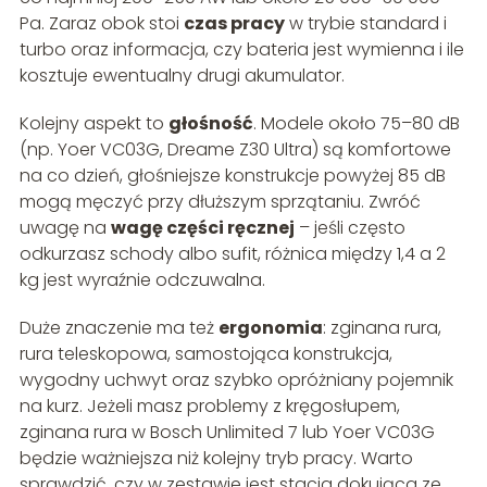
Pa. Zaraz obok stoi
czas pracy
w trybie standard i
turbo oraz informacja, czy bateria jest wymienna i ile
kosztuje ewentualny drugi akumulator.
Kolejny aspekt to
głośność
. Modele około 75–80 dB
(np. Yoer VC03G, Dreame Z30 Ultra) są komfortowe
na co dzień, głośniejsze konstrukcje powyżej 85 dB
mogą męczyć przy dłuższym sprzątaniu. Zwróć
uwagę na
wagę części ręcznej
– jeśli często
odkurzasz schody albo sufit, różnica między 1,4 a 2
kg jest wyraźnie odczuwalna.
Duże znaczenie ma też
ergonomia
: zginana rura,
rura teleskopowa, samostojąca konstrukcja,
wygodny uchwyt oraz szybko opróżniany pojemnik
na kurz. Jeżeli masz problemy z kręgosłupem,
zginana rura w Bosch Unlimited 7 lub Yoer VC03G
będzie ważniejsza niż kolejny tryb pracy. Warto
sprawdzić, czy w zestawie jest stacja dokująca ze