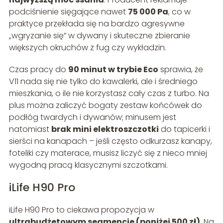
podciśnienie sięgające nawet
75 000 Pa
, co w
praktyce przekłada się na bardzo agresywne
„wgryzanie się” w dywany i skuteczne zbieranie
większych okruchów z fug czy wykładzin.
Czas pracy do
90 minut w trybie Eco
sprawia, że
V11 nada się nie tylko do kawalerki, ale i średniego
mieszkania, o ile nie korzystasz cały czas z turbo. Na
plus można zaliczyć bogaty zestaw końcówek do
podłóg twardych i dywanów; minusem jest
natomiast
brak mini elektroszczotki
do tapicerki i
sierści na kanapach – jeśli często odkurzasz kanapy,
foteliki czy materace, musisz liczyć się z nieco mniej
wygodną pracą klasycznymi szczotkami.
iLife H90 Pro
iLife H90 Pro to ciekawa propozycja w
ultrabudżetowym segmencie (poniżej 500 zł)
. Na