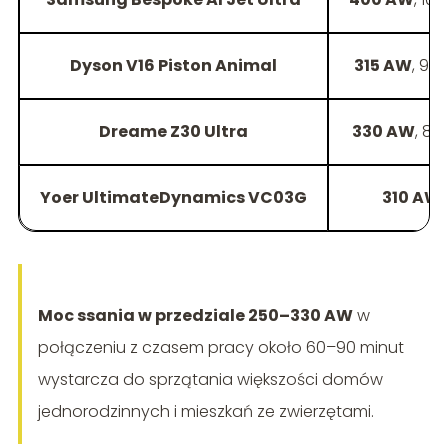
Dyson V16 Piston Animal
315 AW
, 90
Dreame Z30 Ultra
330 AW
, 88
Yoer UltimateDynamics VC03G
310 AW
Moc ssania w przedziale 250–330 AW
w
połączeniu z czasem pracy około 60–90 minut
wystarcza do sprzątania większości domów
jednorodzinnych i mieszkań ze zwierzętami.