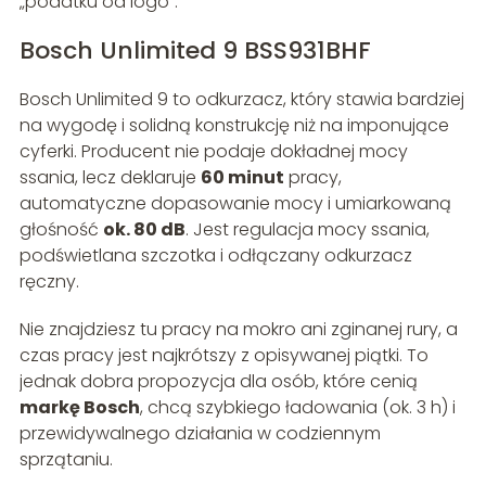
„podatku od logo”.
Bosch Unlimited 9 BSS931BHF
Bosch Unlimited 9 to odkurzacz, który stawia bardziej
na wygodę i solidną konstrukcję niż na imponujące
cyferki. Producent nie podaje dokładnej mocy
ssania, lecz deklaruje
60 minut
pracy,
automatyczne dopasowanie mocy i umiarkowaną
głośność
ok. 80 dB
. Jest regulacja mocy ssania,
podświetlana szczotka i odłączany odkurzacz
ręczny.
Nie znajdziesz tu pracy na mokro ani zginanej rury, a
czas pracy jest najkrótszy z opisywanej piątki. To
jednak dobra propozycja dla osób, które cenią
markę Bosch
, chcą szybkiego ładowania (ok. 3 h) i
przewidywalnego działania w codziennym
sprzątaniu.