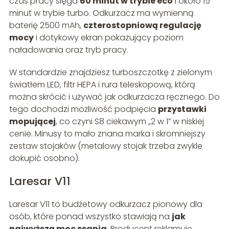
czas pracy sięga
60 minut w trybie eco
i około 15
minut w trybie turbo. Odkurzacz ma wymienną
baterię 2500 mAh,
czterostopniową regulację
mocy
i dotykowy ekran pokazujący poziom
naładowania oraz tryb pracy.
W standardzie znajdziesz turboszczotkę z zielonym
światłem LED, filtr HEPA i rura teleskopową, którą
można skrócić i używać jak odkurzacza ręcznego. Do
tego dochodzi możliwość podpięcia
przystawki
mopującej
, co czyni S8 ciekawym „2 w 1” w niskiej
cenie. Minusy to mało znana marka i skromniejszy
zestaw stojaków (metalowy stojak trzeba zwykle
dokupić osobno).
Laresar V11
Laresar V11 to budżetowy odkurzacz pionowy dla
osób, które ponad wszystko stawiają na
jak
najwyższą moc ssania
. Producent reklamuje