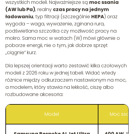
wszystkich modeli. Najważniejsze są
moc ssania
(AW lub Pa)
, realny
czas pracy na jednym
ładowaniu
, typ filtracji (szczególnie
HEPA
) oraz
wygoda – waga, wyważenie, zginana rura,
podświetlana szczotka czy możliwość pracy na
mokro. Sama moc w watach (W) mówi głównie o
poborze energii, nie o tym, jak dobrze sprzęt
„ciągnie” kurz.
Dla lepszej orientacji warto zestawić kilka czołowych
modeli z 2026 roku w jednej tabeli. Widać wtedy
różnice między odkurzaczem nastawionym na moc,
a modelem, który stawia na lekkość, ciszę albo
rozbudowane akcesoria:
Model
Moc ssani
Samsung Bespoke AI Jet Ultra
400 AW
, 10