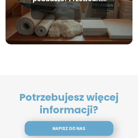
po najlepszych
materiałach
Potrzebujesz więcej
informacji?
NAPISZ DO NAS