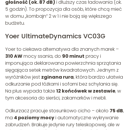
głośność (ok. 87 dB)
i dłuższy czas ładowania (ok.
5 godzin). To propozycja dla osób, które chcą mieć
w domu „kombajn” 2 w 1 i nie boją się większego
budżetu.
Yoer UltimateDynamics VC03G
Yoer to ciekawa alternatywa dla znanych marek –
310 AW
mocy ssania, do
90 minut
pracy i
imponująca deklarowana powierzchnia sprzątania
sięgająca setek metrów kwadratowych. Jednym z
wyróżników jest
zginana rura
, która bardzo ułatwia
odkurzanie pod łóżkami i sofami bez schylania się.
Na plus wypada także
12 końcówek w zestawie
, w
tym akcesoria do sierści, zakamarków i mebli.
Odkurzacz pracuje stosunkowo cicho – około
75 dB
,
ma
4 poziomy mocy
i automatyczne wykrywanie
zabrudzeń. Brakuje jedynie rury teleskopowej, ale w