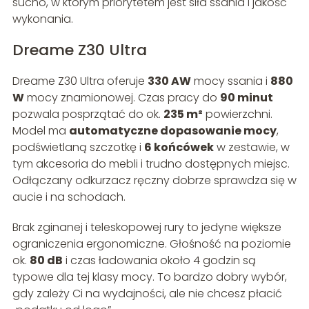
sucho, w którym priorytetem jest siła ssania i jakość
wykonania.
Dreame Z30 Ultra
Dreame Z30 Ultra oferuje
330 AW
mocy ssania i
880
W
mocy znamionowej. Czas pracy do
90 minut
pozwala posprzątać do ok.
235 m²
powierzchni.
Model ma
automatyczne dopasowanie mocy
,
podświetlaną szczotkę i
6 końcówek
w zestawie, w
tym akcesoria do mebli i trudno dostępnych miejsc.
Odłączany odkurzacz ręczny dobrze sprawdza się w
aucie i na schodach.
Brak zginanej i teleskopowej rury to jedyne większe
ograniczenia ergonomiczne. Głośność na poziomie
ok.
80 dB
i czas ładowania około 4 godzin są
typowe dla tej klasy mocy. To bardzo dobry wybór,
gdy zależy Ci na wydajności, ale nie chcesz płacić