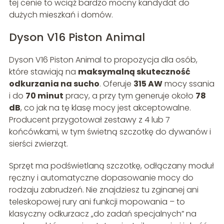
tej cenie to wciąż bardzo mocny kandydat do
dużych mieszkań i domów.
Dyson V16 Piston Animal
Dyson V16 Piston Animal to propozycja dla osób,
które stawiają na
maksymalną skuteczność
odkurzania na sucho
. Oferuje
315 AW
mocy ssania
i do
70 minut
pracy, a przy tym generuje około
78
dB
, co jak na tę klasę mocy jest akceptowalne.
Producent przygotował zestawy z 4 lub 7
końcówkami, w tym świetną szczotkę do dywanów i
sierści zwierząt.
Sprzęt ma podświetlaną szczotkę, odłączany moduł
ręczny i automatyczne dopasowanie mocy do
rodzaju zabrudzeń. Nie znajdziesz tu zginanej ani
teleskopowej rury ani funkcji mopowania – to
klasyczny odkurzacz „do zadań specjalnych” na