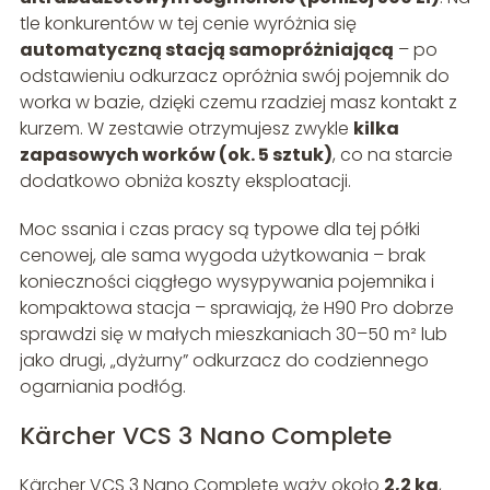
tle konkurentów w tej cenie wyróżnia się
automatyczną stacją samopróżniającą
– po
odstawieniu odkurzacz opróżnia swój pojemnik do
worka w bazie, dzięki czemu rzadziej masz kontakt z
kurzem. W zestawie otrzymujesz zwykle
kilka
zapasowych worków (ok. 5 sztuk)
, co na starcie
dodatkowo obniża koszty eksploatacji.
Moc ssania i czas pracy są typowe dla tej półki
cenowej, ale sama wygoda użytkowania – brak
konieczności ciągłego wysypywania pojemnika i
kompaktowa stacja – sprawiają, że H90 Pro dobrze
sprawdzi się w małych mieszkaniach 30–50 m² lub
jako drugi, „dyżurny” odkurzacz do codziennego
ogarniania podłóg.
Kärcher VCS 3 Nano Complete
Kärcher VCS 3 Nano Complete waży około
2,2 kg
,