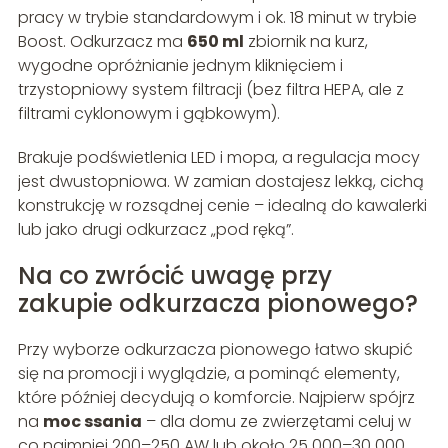
pracy w trybie standardowym i ok. 18 minut w trybie
Boost. Odkurzacz ma
650 ml
zbiornik na kurz,
wygodne opróżnianie jednym kliknięciem i
trzystopniowy system filtracji (bez filtra HEPA, ale z
filtrami cyklonowym i gąbkowym).
Brakuje podświetlenia LED i mopa, a regulacja mocy
jest dwustopniowa. W zamian dostajesz lekką, cichą
konstrukcję w rozsądnej cenie – idealną do kawalerki
lub jako drugi odkurzacz „pod ręką”.
Na co zwrócić uwagę przy
zakupie odkurzacza pionowego?
Przy wyborze odkurzacza pionowego łatwo skupić
się na promocji i wyglądzie, a pominąć elementy,
które później decydują o komforcie. Najpierw spójrz
na
moc ssania
– dla domu ze zwierzętami celuj w
co najmniej 200–250 AW lub około 25 000–30 000