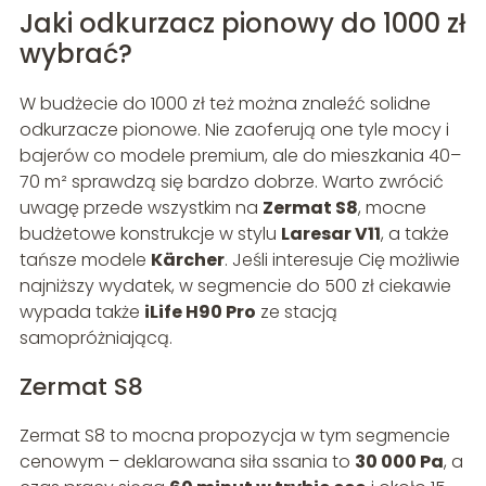
Jaki odkurzacz pionowy do 1000 zł
wybrać?
W budżecie do 1000 zł też można znaleźć solidne
odkurzacze pionowe. Nie zaoferują one tyle mocy i
bajerów co modele premium, ale do mieszkania 40–
70 m² sprawdzą się bardzo dobrze. Warto zwrócić
uwagę przede wszystkim na
Zermat S8
, mocne
budżetowe konstrukcje w stylu
Laresar V11
, a także
tańsze modele
Kärcher
. Jeśli interesuje Cię możliwie
najniższy wydatek, w segmencie do 500 zł ciekawie
wypada także
iLife H90 Pro
ze stacją
samopróżniającą.
Zermat S8
Zermat S8 to mocna propozycja w tym segmencie
cenowym – deklarowana siła ssania to
30 000 Pa
, a