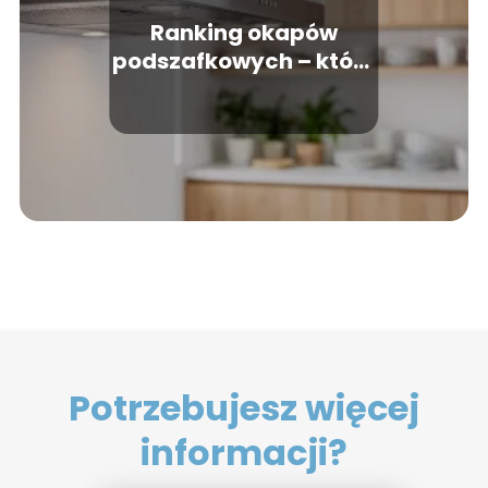
Ranking okapów
podszafkowych – które
modele warto kupić?
Potrzebujesz więcej
informacji?