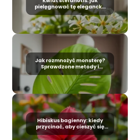
Kwiat stefanotis: jak
pielęgnować tę elegancką
roślinę?
Jak rozmnożyć monsterę?
Sprawdzone metody i
porady dla każdego
Hibiskus bagienny: kiedy
przycinać, aby cieszyć się
kwiatami?