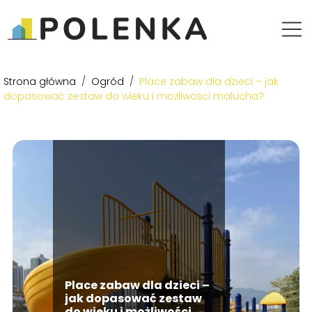
Strona główna
/
Ogród
/
Place zabaw dla dzieci – jak
dopasować zestaw do wieku i możliwości malucha?
Place zabaw dla dzieci –
jak dopasować zestaw
do wieku i możliwości