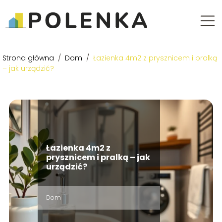
Strona główna
/
Dom
/
Łazienka 4m2 z prysznicem i pralką
– jak urządzić?
Łazienka 4m2 z
prysznicem i pralką – jak
urządzić?
Dom