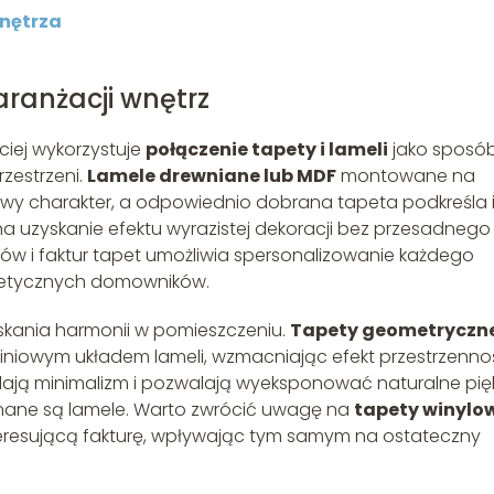
nętrza
aranżacji wnętrz
ciej wykorzystuje
połączenie tapety i lameli
jako sposó
rzestrzeni.
Lamele drewniane lub MDF
montowane na
wy charakter, a odpowiednio dobrana tapeta podkreśla 
 na uzyskanie efektu wyrazistej dekoracji bez przesadnego
w i faktur tapet umożliwia spersonalizowanie każdego
tetycznych domowników.
yskania harmonii w pomieszczeniu.
Tapety geometryczn
liniowym układem lameli, wzmacniając efekt przestrzennoś
eślają minimalizm i pozwalają wyeksponować naturalne pi
onane są lamele. Warto zwrócić uwagę na
tapety winylo
nteresującą fakturę, wpływając tym samym na ostateczny