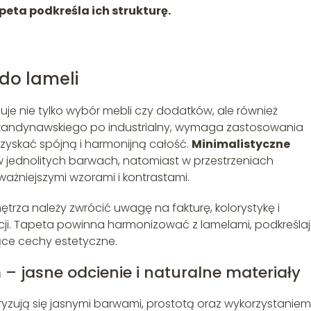
peta podkreśla ich strukturę.
 do lameli
nuje nie tylko wybór mebli czy dodatków, ale również
d skandynawskiego po industrialny, wymaga zastosowania
zyskać spójną i harmonijną całość.
Minimalistyczne
 w jednolitych barwach, natomiast w przestrzeniach
żniejszymi wzorami i kontrastami.
trza należy zwrócić uwagę na fakturę, kolorystykę i
ji. Tapeta powinna harmonizować z lamelami, podkreśla
ące cechy estetyczne.
– jasne odcienie i naturalne materiały
yzują się jasnymi barwami, prostotą oraz wykorzystaniem