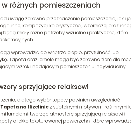
i w różnych pomieszczeniach
pod uwagę zarówno przeznaczenie pomieszczenia, jak i j
aga innej kompozycji kolorystycznej, wzorniczej oraz inn
ój będą miały różne potrzeby wizualne i praktyczne, które
dekoracyjnych.
ogą wprowadzić do wnętrza ciepło, przytulność lub
tykę. Tapeta oraz lamele mogą być zarówno tłem dla mebl
ągającym wzrok i nadającym pomieszczeniu indywidualny
wzory sprzyjające relaksowi
yciszenia, dlatego wybór tapety powinien uwzględniać
.
Tapeta na flizelinie
z subtelnymi motywami roślinnymi l
i lamelami, tworząc atmosferę sprzyjającą relaksowi i
pety o lekko teksturowanej powierzchni, które wprowadz