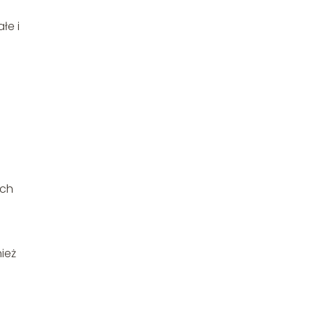
łe i
ych
ież