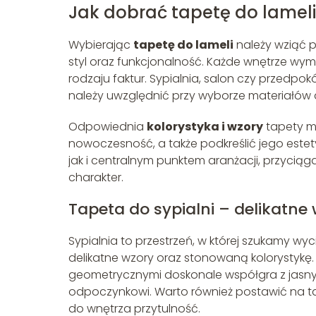
Jak dobrać tapetę do lamel
Wybierając
tapetę do lameli
należy wziąć 
styl oraz funkcjonalność. Każde wnętrze wym
rodzaju faktur. Sypialnia, salon czy przedpok
należy uwzględnić przy wyborze materiałów 
Odpowiednia
kolorystyka i wzory
tapety m
nowoczesność, a także podkreślić jego este
jak i centralnym punktem aranżacji, przyci
charakter.
Tapeta do sypialni – delikatne 
Sypialnia to przestrzeń, w której szukamy w
delikatne wzory oraz stonowaną kolorystykę
geometrycznymi doskonale współgra z jasnym
odpoczynkowi. Warto również postawić na ta
do wnętrza przytulność.