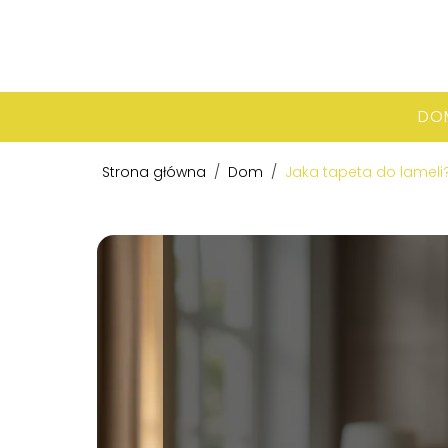
DO
Strona główna
/
Dom
/
Jaka tapeta do lameli