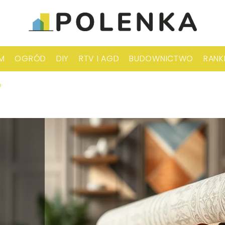
M
OGRÓD
DIY
RTV I AGD
BUDOWNICTWO
RANK
?