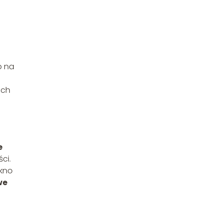
b na
ich
e
ci.
ękno
we