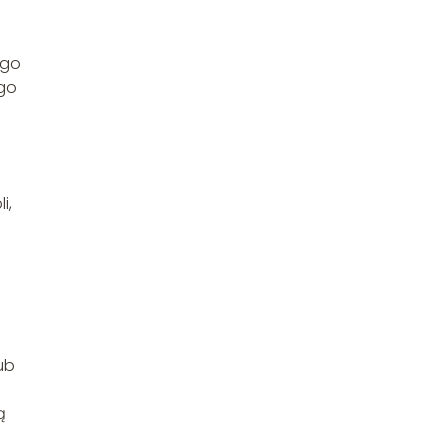
ego
ego
i,
ub
ą