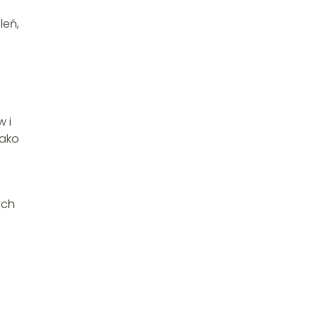
leń,
 i
jako
ych