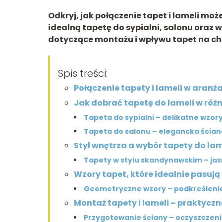
Odkryj, jak połączenie tapet i lameli mo
idealną tapetę do sypialni, salonu oraz 
dotyczące montażu i wpływu tapet na ch
Spis treści:
Połączenie tapety i lameli w aranża
Jak dobrać tapetę do lameli w ró
Tapeta do sypialni – delikatne wzor
Tapeta do salonu – elegancka ścia
Styl wnętrza a wybór tapety do lam
Tapety w stylu skandynawskim – jas
Wzory tapet, które idealnie pasują
Geometryczne wzory – podkreślenie
Montaż tapety i lameli – praktycz
Przygotowanie ściany – oczyszczeni