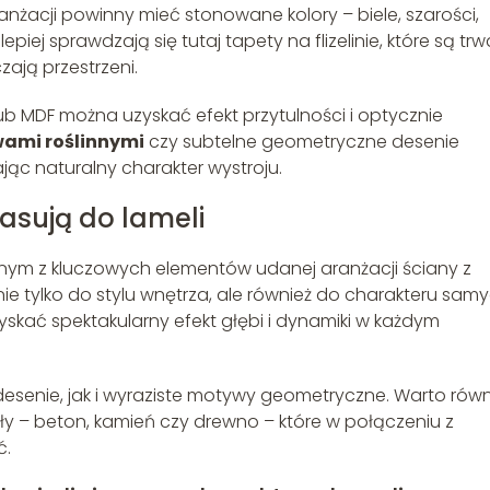
nżacji powinny mieć stonowane kolory – biele, szarości,
piej sprawdzają się tutaj tapety na flizelinie, które są trwa
zają przestrzeni.
b MDF można uzyskać efekt przytulności i optycznie
ami roślinnymi
czy subtelne geometryczne desenie
ając naturalny charakter wystroju.
pasują do lameli
nym z kluczowych elementów udanej aranżacji ściany z
 tylko do stylu wnętrza, ale również do charakteru sam
skać spektakularny efekt głębi i dynamiki w każdym
desenie, jak i wyraziste motywy geometryczne. Warto równ
ły – beton, kamień czy drewno – które w połączeniu z
ć.