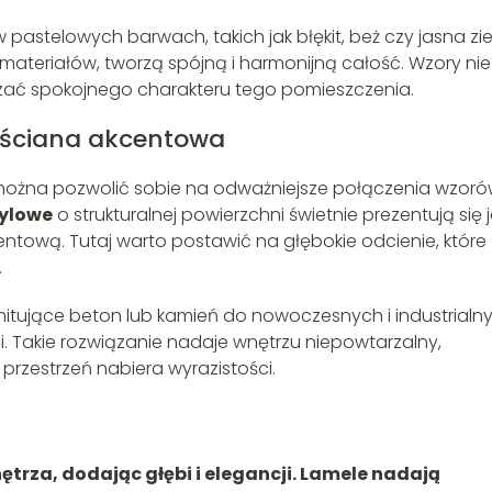
pastelowych barwach, takich jak błękit, beż czy jasna zie
 materiałów, tworzą spójną i harmonijną całość. Wzory nie
rzać spokojnego charakteru tego pomieszczenia.
 ściana akcentowa
 można pozwolić sobie na odważniejsze połączenia wzorów
nylowe
o strukturalnej powierzchni świetnie prezentują się 
entową. Tutaj warto postawić na głębokie odcienie, które
.
imitujące beton lub kamień do nowoczesnych i industrialn
i. Takie rozwiązanie nadaje wnętrzu niepowtarzalny,
przestrzeń nabiera wyrazistości.
ętrza, dodając głębi i elegancji. Lamele nadają