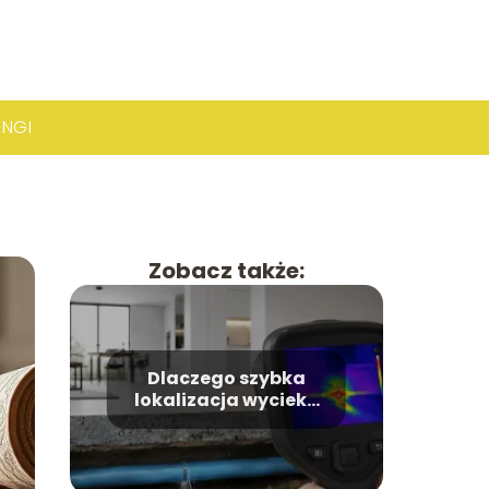
INGI
Zobacz także:
Dlaczego szybka
lokalizacja wycieku
pozwala uniknąć
kosztownego
remontu?