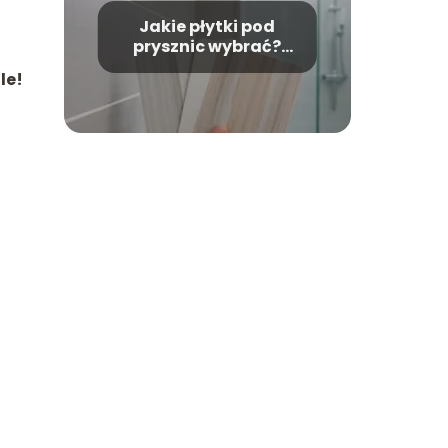
Jakie płytki pod
prysznic wybrać?
Poradnik krok po
le!
kroku