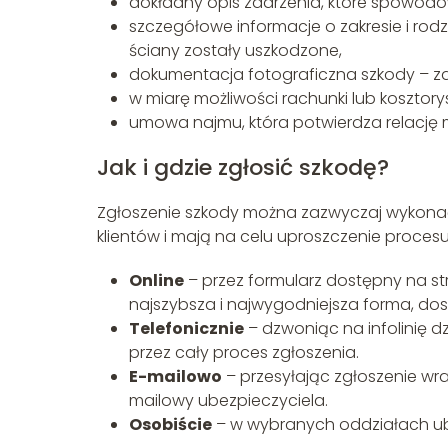
dokładny opis zdarzenia, które spowodowa
szczegółowe informacje o zakresie i rodz
ściany zostały uszkodzone,
dokumentacja fotograficzna szkody – zd
w miarę możliwości rachunki lub kosztor
umowa najmu, która potwierdza relację 
Jak i gdzie zgłosić szkodę?
Zgłoszenie szkody można zazwyczaj wykonać
klientów i mają na celu uproszczenie procesu
Online
– przez formularz dostępny na s
najszybsza i najwygodniejsza forma, do
Telefonicznie
– dzwoniąc na infolinię dz
przez cały proces zgłoszenia.
E-mailowo
– przesyłając zgłoszenie wr
mailowy ubezpieczyciela.
Osobiście
– w wybranych oddziałach ubez