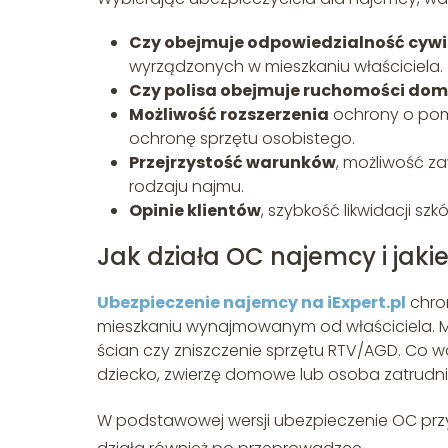
Czy obejmuje odpowiedzialność cywi
wyrządzonych w mieszkaniu właściciela.
Czy polisa obejmuje ruchomości do
Możliwość rozszerzenia
ochrony o pom
ochronę sprzętu osobistego.
Przejrzystość warunków
, możliwość z
rodzaju najmu.
Opinie klientów
, szybkość likwidacji sz
Jak działa OC najemcy i jakie
Ubezpieczenie najemcy na iExpert.pl
chro
mieszkaniu wynajmowanym od właściciela. Mo
ścian czy zniszczenie sprzętu RTV/AGD. Co w
dziecko, zwierzę domowe lub osoba zatrudni
W podstawowej wersji ubezpieczenie OC prz