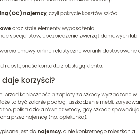
lną (OC) najemcy
, czyli pokrycie kosztów szkód
mowe
oraz stałe elementy wyposażenia.
oc specjalistów, ubezpieczenie zwierząt domowych lub
awarcia umowy online i elastyczne warunki dostosowane 
kód i dostępność kontaktu z obsługą klienta.
 daje korzyści?
ni przed koniecznością zapłaty za szkody wyrządzone w
że to być zalanie podłogi, uszkodzenie mebli, zarysowa
ażne, polisa działa również wtedy, gdy szkodę spowoduje
ona przez najemcę (np. opiekunka).
ypisane jest do
najemcy
, a nie konkretnego mieszkania –