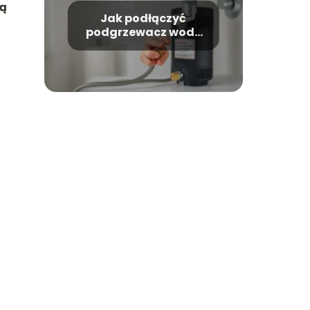
ną
Jak podłączyć
podgrzewacz wody
do kranu krok po
kroku?