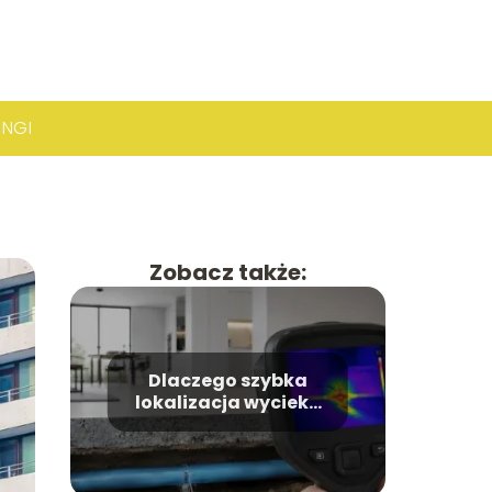
INGI
Zobacz także:
Dlaczego szybka
lokalizacja wycieku
pozwala uniknąć
kosztownego
remontu?