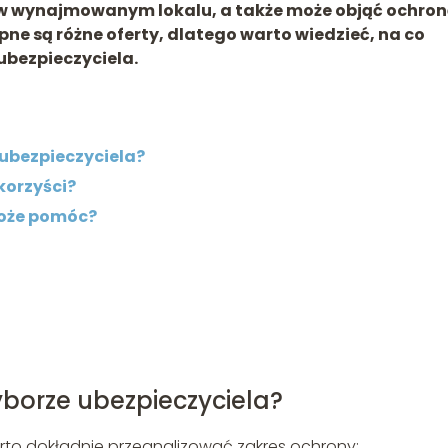
w wynajmowanym lokalu, a także może objąć ochro
ne są różne oferty, dlatego warto wiedzieć, na co
ubezpieczyciela.
 ubezpieczyciela?
korzyści?
oże pomóc?
borze ubezpieczyciela?
rto dokładnie przeanalizować zakres ochrony: