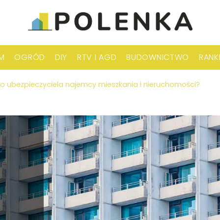
M
OGRÓD
DIY
RTV I AGD
BUDOWNICTWO
RANK
go ubezpieczyciela najemcy mieszkania i nieruchomości?