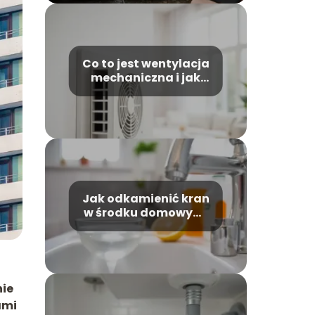
Co to jest wentylacja
mechaniczna i jak
działa?
Jak odkamienić kran
w środku domowymi
sposobami?
nie
ami