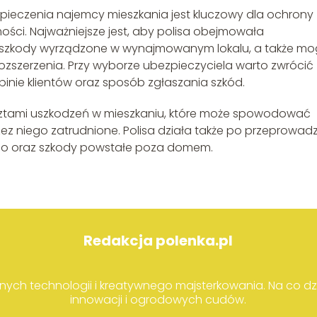
eczenia najemcy mieszkania jest kluczowy dla ochrony
ości. Najważniejsze jest, aby polisa obejmowała
 szkody wyrządzone w wynajmowanym lokalu, a także mo
zszerzenia. Przy wyborze ubezpieczyciela warto zwrócić
inie klientów oraz sposób zgłaszania szkód.
sztami uszkodzeń w mieszkaniu, które może spowodować
zez niego zatrudnione. Polisa działa także po przeprowadz
o oraz szkody powstałe poza domem.
Redakcja polenka.pl
ch technologii i kreatywnego majsterkowania. Na co dz
innowacji i ogrodowych cudów.