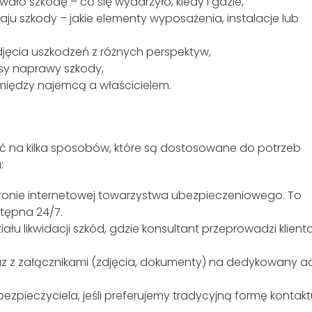
ło szkodę – co się wydarzyło, kiedy i gdzie,
aju szkody – jakie elementy wyposażenia, instalacje lub
jęcia uszkodzeń z różnych perspektyw,
ysy naprawy szkody,
między najemcą a właścicielem.
 na kilka sposobów, które są dostosowane do potrzeb
:
tronie internetowej towarzystwa ubezpieczeniowego. To
stępna 24/7.
iału likwidacji szkód, gdzie konsultant przeprowadzi klient
az z załącznikami (zdjęcia, dokumenty) na dedykowany a
pieczyciela, jeśli preferujemy tradycyjną formę kontakt