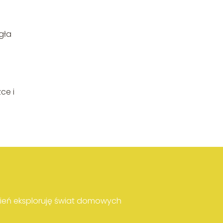
gła
ce i
ień eksploruję świat domowych