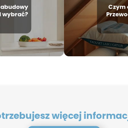
 zabudowy
Czym 
l wybrać?
Przewo
trzebujesz więcej informac