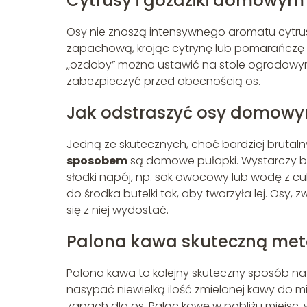
Cytrusy i goździki domowym
Osy nie znoszą intensywnego aromatu cytru
zapachową, krojąc cytrynę lub pomarańczę na
„ozdoby” można ustawić na stole ogrodowym
zabezpieczyć przed obecnością os.
Jak odstraszyć osy domowym
Jedną ze skutecznych, choć bardziej bruta
sposobem
są domowe pułapki. Wystarczy b
słodki napój, np. sok owocowy lub wodę z c
do środka butelki tak, aby tworzyła lej. Osy,
się z niej wydostać.
Palona kawa skuteczną met
Palona kawa to kolejny skuteczny sposób na
nasypać niewielką ilość zmielonej kawy do m
zapach dla os. Paląc kawę w pobliżu miejsc, 