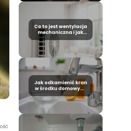
Co to jest wentylacja
mechaniczna i jak
działa?
Jak odkamienić kran
w środku domowymi
sposobami?
ność