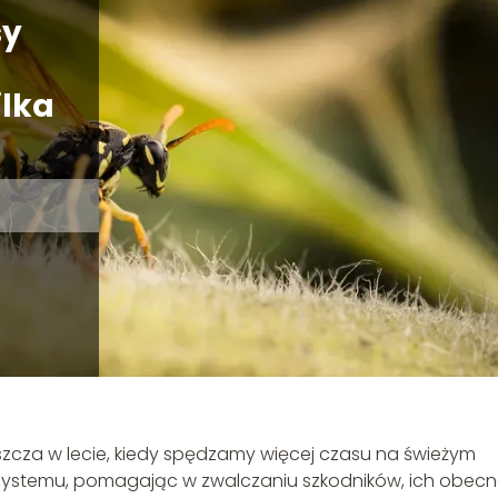
sy
ilka
zcza w lecie, kiedy spędzamy więcej czasu na świeżym
ystemu, pomagając w zwalczaniu szkodników, ich obec