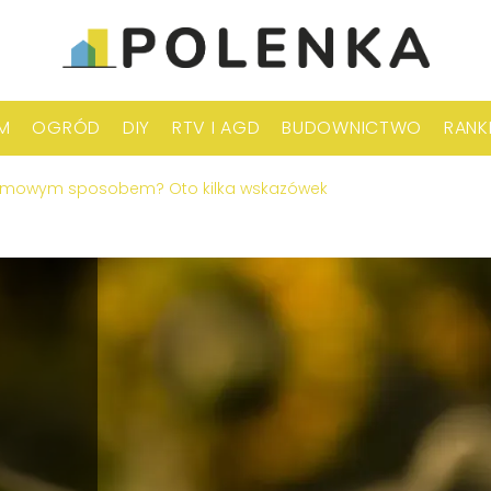
M
OGRÓD
DIY
RTV I AGD
BUDOWNICTWO
RANK
domowym sposobem? Oto kilka wskazówek