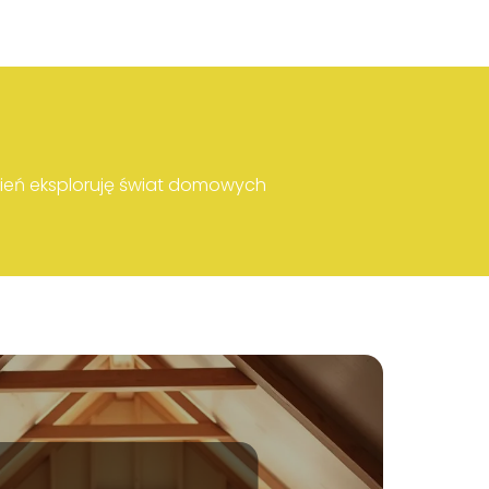
ień eksploruję świat domowych