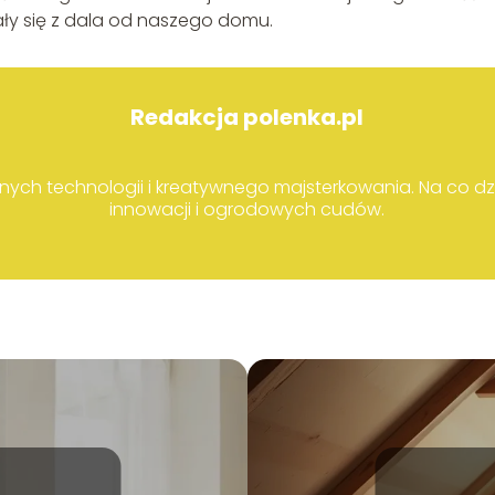
ły się z dala od naszego domu.
Redakcja polenka.pl
ch technologii i kreatywnego majsterkowania. Na co dz
innowacji i ogrodowych cudów.