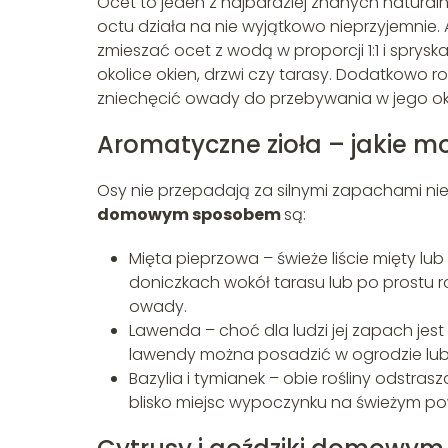
Ocet to jeden z najbardziej znanych natura
octu działa na nie wyjątkowo nieprzyjemnie.
zmieszać ocet z wodą w proporcji 1:1 i sprysk
okolice okien, drzwi czy tarasy. Dodatkowo
zniechęcić owady do przebywania w jego oko
Aromatyczne zioła – jakie 
Osy nie przepadają za silnymi zapachami nie
domowym sposobem
są:
Mięta pieprzowa – świeże liście mięty lu
doniczkach wokół tarasu lub po prostu r
owady.
Lawenda – choć dla ludzi jej zapach jest
lawendy można posadzić w ogrodzie lub
Bazylia i tymianek – obie rośliny odstra
blisko miejsc wypoczynku na świeżym pow