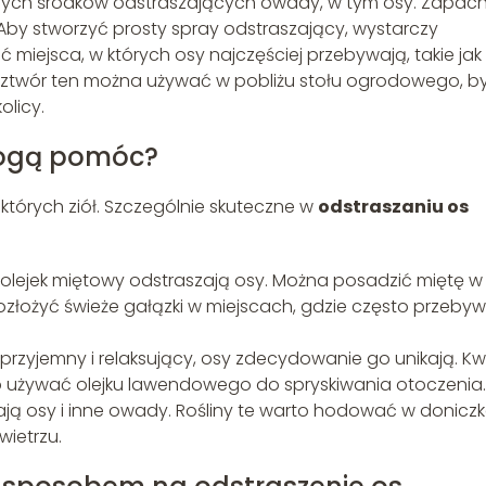
lnych środków odstraszających owady, w tym osy. Zapac
 Aby stworzyć prosty spray odstraszający, wystarczy
ać miejsca, w których osy najczęściej przebywają, takie jak
 roztwór ten można używać w pobliżu stołu ogrodowego, b
licy.
mogą pomóc?
których ziół. Szczególnie skuteczne w
odstraszaniu os
b olejek miętowy odstraszają osy. Można posadzić miętę w
ozłożyć świeże gałązki w miejscach, gdzie często przeby
 przyjemny i relaksujący, osy zdecydowanie go unikają. Kw
 używać olejku lawendowego do spryskiwania otoczenia.
szają osy i inne owady. Rośliny te warto hodować w donicz
ietrzu.