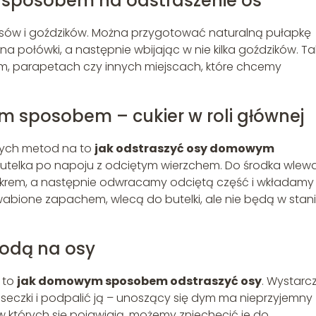
 sposobem na odstraszenie os
sów i goździków. Można przygotować naturalną pułapkę
 połówki, a następnie wbijając w nie kilka goździków. Ta
, parapetach czy innych miejscach, które chcemy
 sposobem – cukier w roli głównej
lnych metod na to
jak odstraszyć osy domowym
utelka po napoju z odciętym wierzchem. Do środka wle
ukrem, a następnie odwracamy odciętą część i wkładamy 
 zwabione zapachem, wlecą do butelki, ale nie będą w stan
odą na osy
 to
jak domowym sposobem odstraszyć osy
. Wystarc
iseczki i podpalić ją – unoszący się dym ma nieprzyjemny
w których się pojawiają, możemy zniechęcić je do