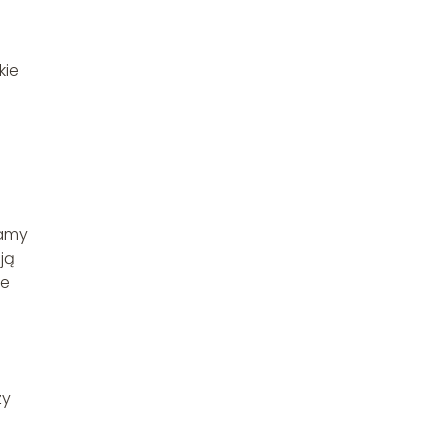
kie
wamy
ją
ie
zy