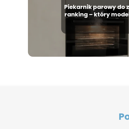
Piekarnik parowy do
ranking – który mode
Po