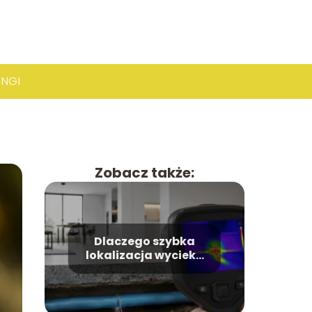
INGI
Zobacz także:
Dlaczego szybka
lokalizacja wycieku
pozwala uniknąć
kosztownego
remontu?