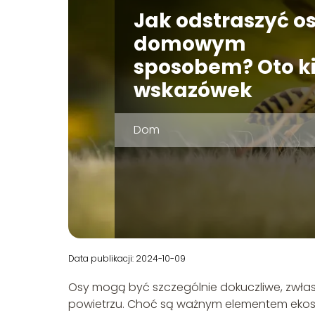
Jak odstraszyć o
domowym
sposobem? Oto k
wskazówek
Dom
Data publikacji: 2024-10-09
Osy mogą być szczególnie dokuczliwe, zwłas
powietrzu. Choć są ważnym elementem ekos