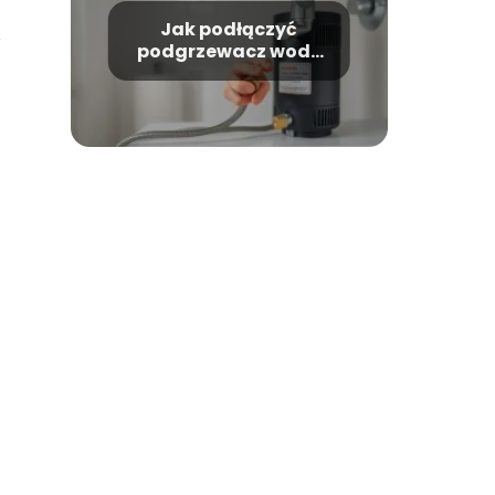
Jak podłączyć
,
podgrzewacz wody
do kranu krok po
kroku?