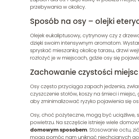
przebywania w okolicy.
Sposób na osy – olejki eter
Olejek eukaliptusowy, cytrynowy czy z drze
dzięki swoim intensywnym aromatom. Wystarcz
spryskać mieszanką okolicę tarasu, drzwi wej
rozłożyć je w miejscach, gdzie osy się pojawi
Zachowanie czystości miejsc
Osy często przyciąga zapach jedzenia, zwłas
czyszczenie stołów, koszy na śmieci i miejsc,
aby zminimalizować ryzyko pojawienia się o
Osy, choć pożyteczne, mogą być uciążliwe, 
powietrzu. Na szczęście istnieje wiele domo
domowym sposobem
. Stosowanie octu, zi
mogą pomóc nam uniknąć niechcianych gości