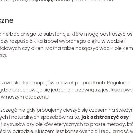
yczne
wa herbacianego to substancje, które mogą odstraszyć os
y rozpuścić kilka kropel wybranego olejku w wodzie i
ściowych czy okien. Można także nasączyć waciki olejkiem 
ają.
zcza słodkich napojów i resztek po posiłkach. Regularne
 gdzie przechowuje się jedzenie na zewnątrz, jest kluczowe
s w naszym otoczeniu.
szczególnie gdy próbujemy cieszyć się czasem na świeży
wych i naturalnych sposobów na to,
jak odstraszyć osy
ół, cytrusów czy olejków eterycznych to proste metody, kt
 w ogrodzie. Kluczem jest konsekwencja i regularność 