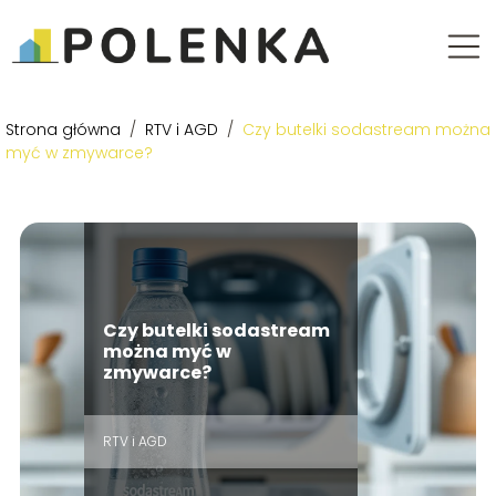
Strona główna
/
RTV i AGD
/
Czy butelki sodastream można
myć w zmywarce?
Czy butelki sodastream
można myć w
zmywarce?
RTV i AGD